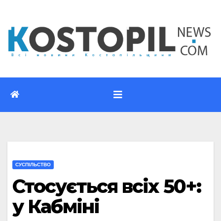
Перейти
до
вмісту
CУСПІЛЬСТВО
Стосується всіх 50+:
у Кабміні