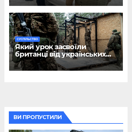
чоловікам
CУСПІЛЬСТВО
Який урок засвоїли
британці від українських
військових?
ВИ ПРОПУСТИЛИ