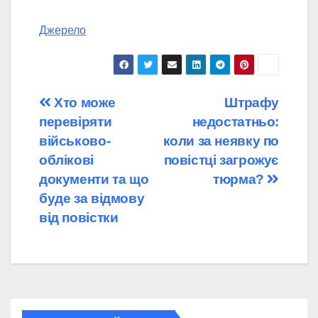
Джерело
Навігація
Хто може
Штрафу
перевіряти
недостатньо:
записів
військово-
коли за неявку по
облікові
повістці загрожує
документи та що
тюрма?
буде за відмову
від повістки