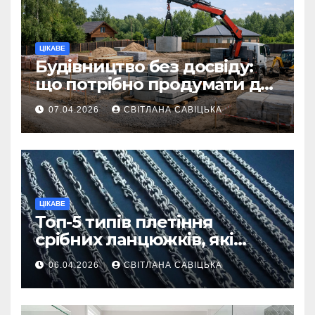
ЦІКАВЕ
Будівництво без досвіду:
що потрібно продумати до
першої доставки на
07.04.2026
СВІТЛАНА САВІЦЬКА
ділянку
ЦІКАВЕ
Топ-5 типів плетіння
срібних ланцюжків, які
вважаються
06.04.2026
СВІТЛАНА САВІЦЬКА
найнадійнішими