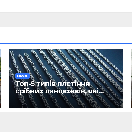
ЦІКАВЕ
Топ-5 типів плетіння
срібних ланцюжків, які
вважаються
найнадійнішими