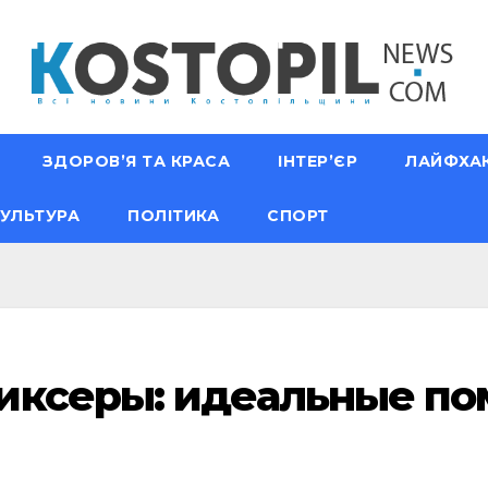
ЗДОРОВ’Я ТА КРАСА
ІНТЕР’ЄР
ЛАЙФХА
УЛЬТУРА
ПОЛІТИКА
СПОРТ
иксеры: идеальные по