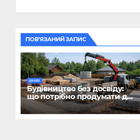
записів
ПОВ’ЯЗАНИЙ ЗАПИС
ЦІКАВЕ
Будівництво без досвіду:
що потрібно продумати до
першої доставки на
ділянку