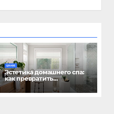
ЦІКАВЕ
Эстетика домашнего спа:
как превратить
ежедневную гигиену в
восстанавливающий
ритуал