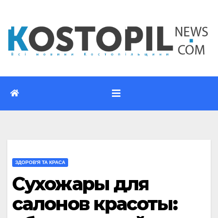
Перейти
до
вмісту
ЗДОРОВ'Я ТА КРАСА
Сухожары для
салонов красоты: