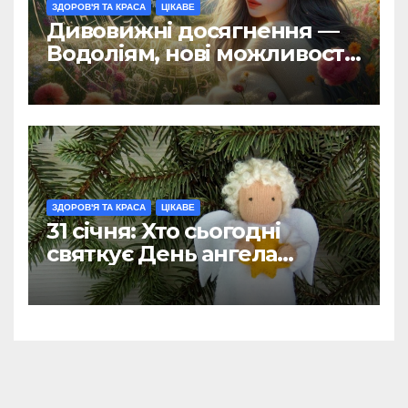
ЗДОРОВ'Я ТА КРАСА
ЦІКАВЕ
Дивовижні досягнення —
Водоліям, нові можливості
— Дівам: гороскоп на 1
лютого
ЗДОРОВ'Я ТА КРАСА
ЦІКАВЕ
31 січня: Хто сьогодні
святкує День ангела
(ФОТО)