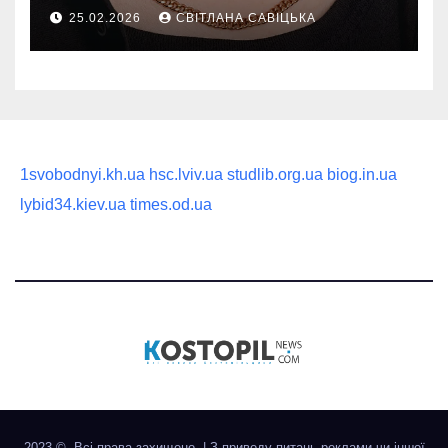
руководство по выбору
25.02.2026
СВІТЛАНА САВІЦЬКА
статусного украшения
1svobodnyi.kh.ua
hsc.lviv.ua
studlib.org.ua
biog.in.ua
lybid34.kiev.ua
times.od.ua
2023 ©. Всі права захищено.
|
З приводу питань реклами чи іншої