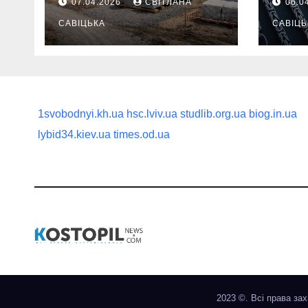
07.04.2026
СВІТЛАНА
06.0
продумати до
вва
першої доставки
САВІЦЬКА
най
САВІЦЬ
на ділянку
1svobodnyi.kh.ua
hsc.lviv.ua
studlib.org.ua
biog.in.ua
lybid34.kiev.ua
times.od.ua
2023 ©. Всі права за