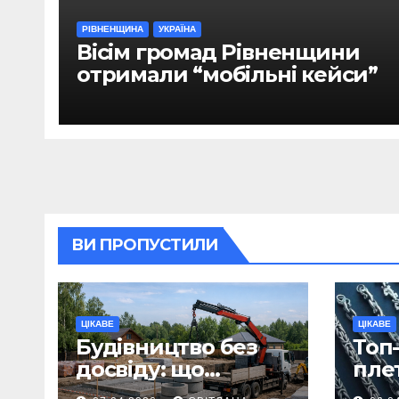
РІВНЕНЩИНА
УКРАЇНА
Вісім громад Рівненщини
отримали “мобільні кейси”
ВИ ПРОПУСТИЛИ
ЦІКАВЕ
ЦІКАВЕ
Будівництво без
Топ-
досвіду: що
пле
потрібно
ланц