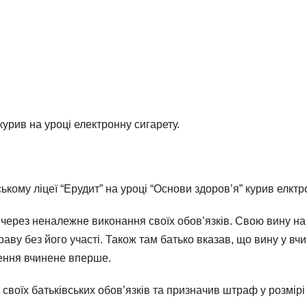
курив на уроці електронну сигарету.
ькому ліцеї “Ерудит” на уроці “Основи здоров’я” курив елктр
 через неналежне виконання своїх обов’язків. Свою вину на
раву без його участі. Також там батько вказав, що вину у в
ення вчинене вперше.
своїх батьківських обов’язків та призначив штраф у розмірі 