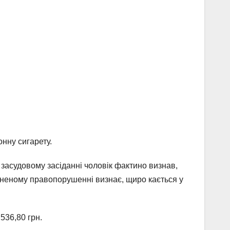
онну сигарету.
 засудовому засіданні чоловік фактино визнав,
чиненому правопорушенні визнає, щиро кається у
536,80 грн.