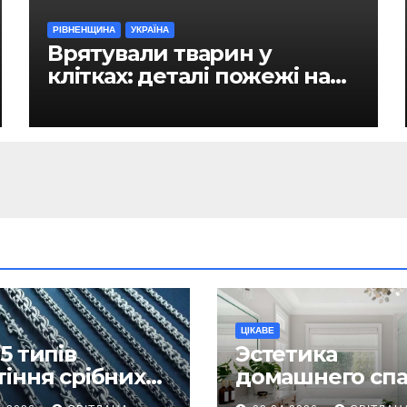
РІВНЕНЩИНА
УКРАЇНА
Врятували тварин у
клітках: деталі пожежі на
ринку в Рівному
ЦІКАВЕ
5 типів
Эстетика
тіння срібних
домашнего спа
южків, які
как превратит