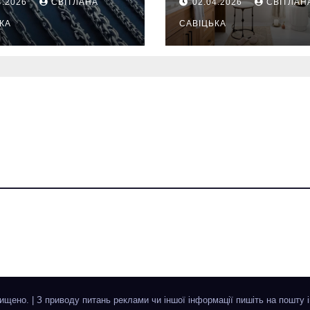
4.2026
СВІТЛАНА
02.04.2026
СВІТЛАН
жаються
ежедневную
надійнішими
КА
гигиену в
САВІЦЬКА
восстанавлив
ий ритуал
хищено.
|
З приводу питань реклами чи іншої інформації пишіть на пошту