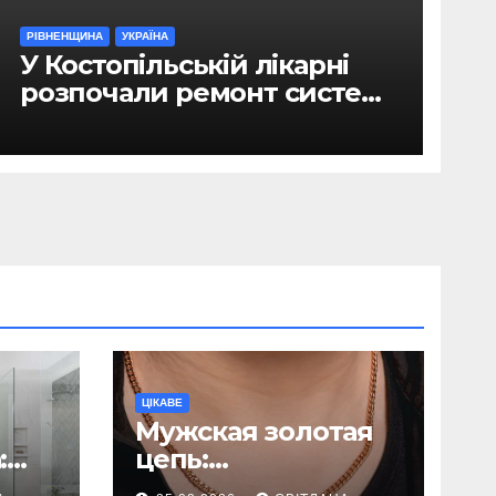
РІВНЕНЩИНА
УКРАЇНА
У Костопільській лікарні
розпочали ремонт системи
гарячого водопостачання
ЦІКАВЕ
Мужская золотая
:
цепь:
ь
исчерпывающее