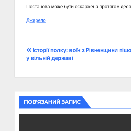
Постанова може бути оскаржена протягом десяти
Джерело
Навігація
Історії полку: воїн з Рівненщини піш
у вільній державі
записів
ПОВ’ЯЗАНИЙ ЗАПИС