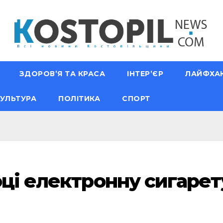
ЗДОРОВ’Я ТА КРАСА
ІНТЕР’ЄР
ЛАЙФХА
УЛЬТУРА
ПОЛІТИКА
СПОРТ
ці електронну сигарету