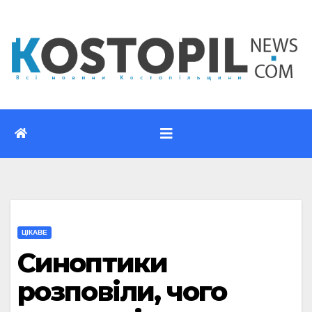
Перейти
до
вмісту
ЦІКАВЕ
Синоптики
розповіли, чого