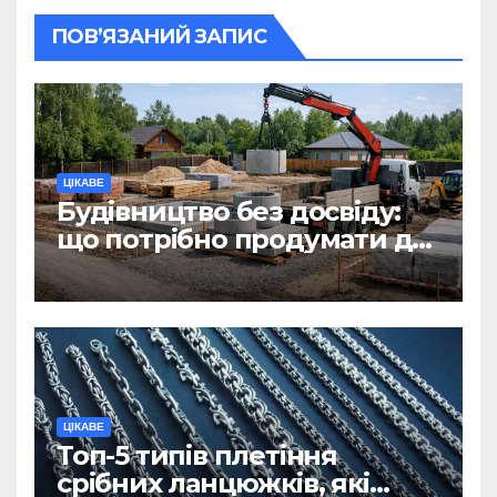
ПОВ’ЯЗАНИЙ ЗАПИС
ЦІКАВЕ
Будівництво без досвіду:
що потрібно продумати до
першої доставки на
ділянку
ЦІКАВЕ
Топ-5 типів плетіння
срібних ланцюжків, які