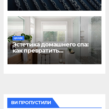
вважаються
найнадійнішими
ЦІКАВЕ
Эстетика домашнего спа:
как превратить
ежедневную гигиену в
восстанавливающий
ритуал
ВИ ПРОПУСТИЛИ