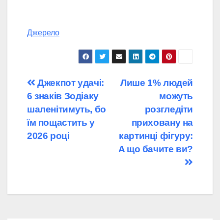
Джерело
Навігація
Джекпот удачі:
Лише 1% людей
6 знаків Зодіаку
можуть
записів
шаленітимуть, бо
розгледіти
їм пощастить у
приховану на
2026 році
картинці фігуру:
A що бачите ви?