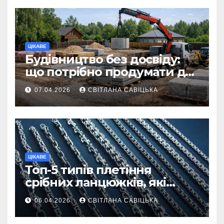
ЦІКАВЕ
Будівництво без досвіду:
що потрібно продумати до
першої доставки на
07.04.2026
СВІТЛАНА САВІЦЬКА
ділянку
ЦІКАВЕ
Топ-5 типів плетіння
срібних ланцюжків, які
вважаються
06.04.2026
СВІТЛАНА САВІЦЬКА
найнадійнішими