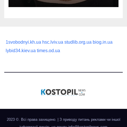
статусного украшения
1svobodnyi.kh.ua
hsc.lviv.ua
studlib.org.ua
biog.in.ua
lybid34.kiev.ua
times.od.ua
2023 ©. Всі права захищено.
|
З приводу питань реклами чи іншої
інформації пишіть на пошту
info@kostopilnews.com