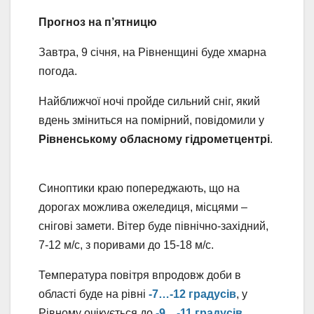
Прогноз на п’ятницю
Завтра, 9 січня, на Рівненщині буде хмарна
погода.
Найближчої ночі пройде сильний сніг, який
вдень зміниться на помірний, повідомили у
Рівненському обласному гідрометцентрі
.
Синоптики краю попереджають, що на
дорогах можлива ожеледиця, місцями –
снігові замети. Вітер буде північно-західний,
7-12 м/с, з поривами до 15-18 м/с.
Температура повітря впродовж доби в
області буде на рівні
-7…-12 градусів
, у
Рівному очікується до
-9…-11 градусів
.