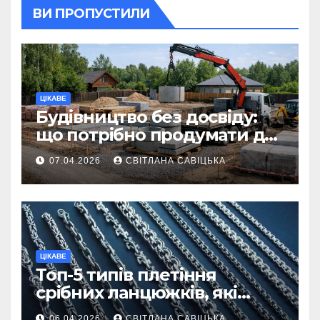
ВИ ПРОПУСТИЛИ
ЦІКАВЕ
Будівництво без досвіду:
що потрібно продумати до
першої доставки на
07.04.2026
СВІТЛАНА САВІЦЬКА
ділянку
ЦІКАВЕ
Топ-5 типів плетіння
срібних ланцюжків, які
вважаються
06.04.2026
СВІТЛАНА САВІЦЬКА