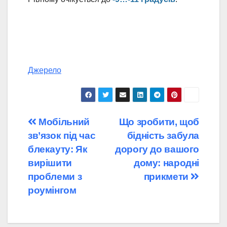
Джерело
Навігація
Мобільний
Що зробити, щоб
зв’язок під час
бідність забула
записів
блекауту: Як
дорогу до вашого
вирішити
дому: народні
проблеми з
прикмети
роумінгом