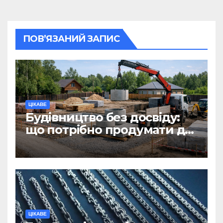
ПОВ’ЯЗАНИЙ ЗАПИС
ЦІКАВЕ
Будівництво без досвіду:
що потрібно продумати до
першої доставки на
ділянку
ЦІКАВЕ