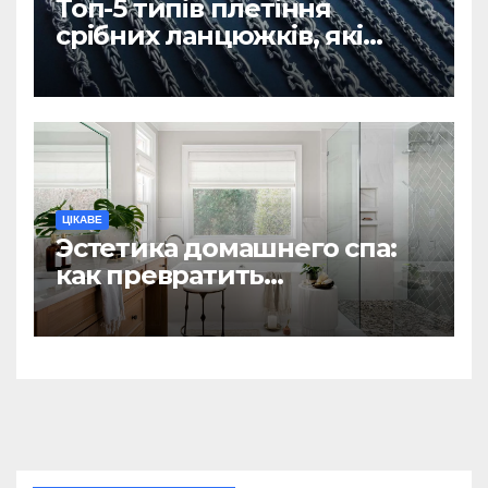
Топ-5 типів плетіння
срібних ланцюжків, які
вважаються
найнадійнішими
ЦІКАВЕ
Эстетика домашнего спа:
как превратить
ежедневную гигиену в
восстанавливающий
ритуал