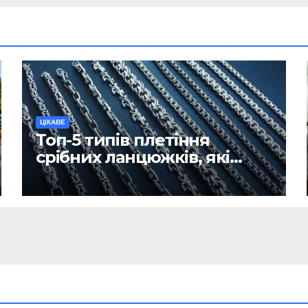
ЦІКАВЕ
Топ-5 типів плетіння
срібних ланцюжків, які
вважаються
найнадійнішими