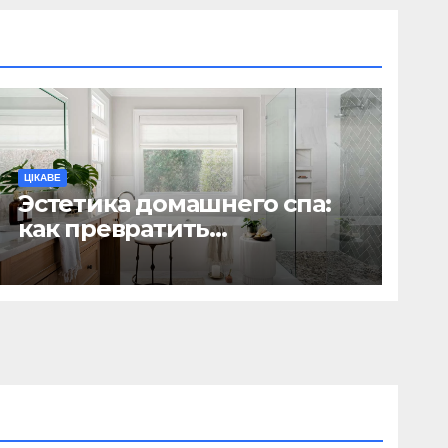
ЦІКАВЕ
Эстетика домашнего спа:
как превратить
ежедневную гигиену в
восстанавливающий
ритуал