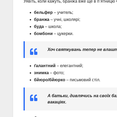
Уявіть, коли кажуть, бранжа вже ще в п’ятницю 
бельфер
– учитель;
бранжа
– учні, школярі;
буда
– школа;
бомбони
– цукерки.
Хоч святкувань тепер не влашто
ґалантний
– елегантний;
знимка
– фото;
бйюро/бйюрко
– письмовий стіл.
А батьки, дивлячись на своїх б
вакаціях.