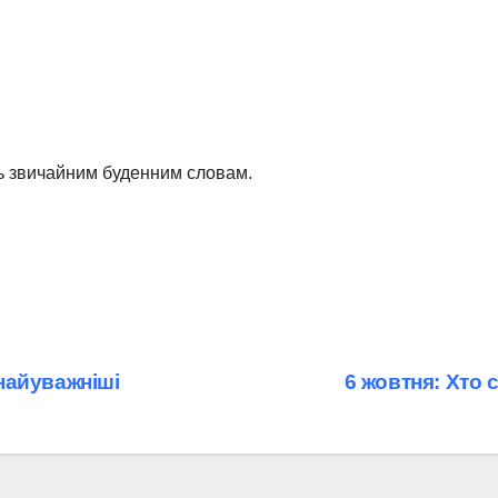
ть звичайним буденним словам.
найуважніші
6 жовтня: Хто 