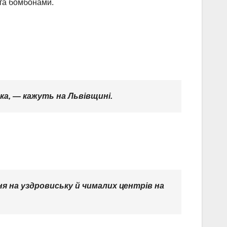
 та бомбонами.
ка, — кажуть на Львівщині.
ня на уздровиську й чималих центрів на