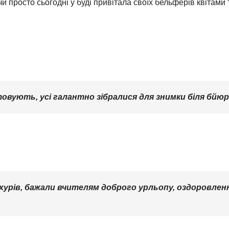
чи просто сьогодні у буді привітала своїх бельферів квітами
вують, усі галантно зібралися для знимки біля бйюр
ахурів, бажали вчителям доброго урльопу, оздоровлен