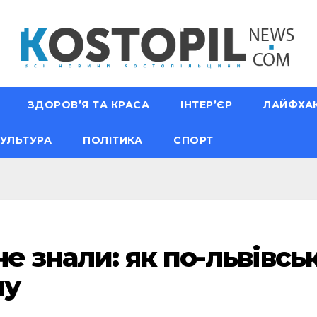
ЗДОРОВ’Я ТА КРАСА
ІНТЕР’ЄР
ЛАЙФХА
УЛЬТУРА
ПОЛІТИКА
СПОРТ
не знали: як по-львівс
лу