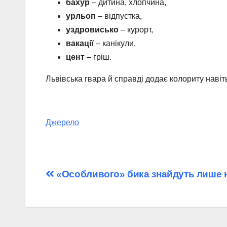
бахур
– дитина, хлопчина,
урльоп
– відпустка,
уздровисько
– курорт,
вакації
– канікули,
цент
– гріш.
Львівська гвара й справді додає колориту наві
Джерело
Навігація
«Особливого» бика знайдуть лише 
записів