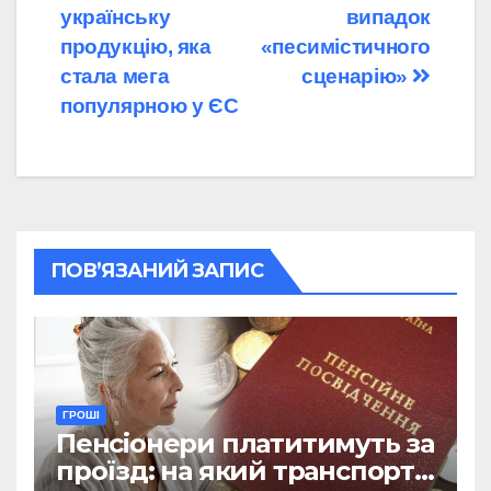
українську
випадок
продукцію, яка
«песимістичного
стала мега
сценарію»
популярною у ЄС
ПОВ’ЯЗАНИЙ ЗАПИС
ГРОШІ
Пенсіонери платитимуть за
проїзд: на який транспорт