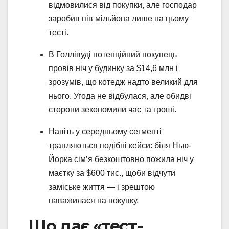
відмовилися від покупки, але господар
заробив пів мільйона лише на цьому
тесті.
В Голлівуді потенційний покупець
провів ніч у будинку за $14,6 млн і
зрозумів, що котедж надто великий для
нього. Угода не відбулася, але обидві
сторони зекономили час та гроші.
Навіть у середньому сегменті
трапляються подібні кейси: біля Нью-
Йорка сім’я безкоштовно пожила ніч у
маєтку за $600 тис., щоби відчути
заміське життя — і зрештою
наважилася на покупку.
Що дає «тест-