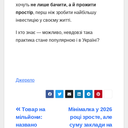
хочуть
не лише бачити, а й прожити
простір
, перш ніж зробити найбільшу
інвестицію у своєму житті.
І хто знає — можливо, невдовзі така
практика стане популярною і в Україні?
Джерело
Навігація
Товар на
Мінімалка у 2026
мільйони:
році зросте, але
записів
названо
суму заклади на