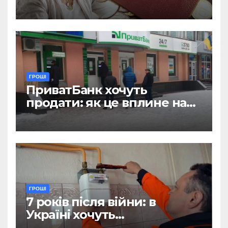
не діятиме пільга
ГРОШІ
ПриватБанк хочуть
продати: як це вплине на
отримання зарплат, пенсій
і стипендій
ГРОШІ
7 років після війни: в
Україні хочуть
відтермінувати