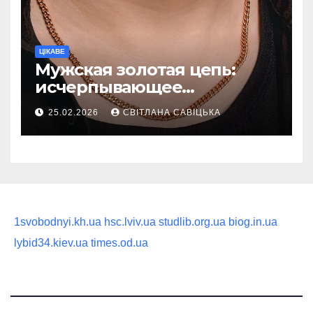
ЦІКАВЕ
Мужская золотая цепь:
исчерпывающее
руководство по выбору
25.02.2026
СВІТЛАНА САВІЦЬКА
статусного украшения
1svobodnyi.kh.ua
hsc.lviv.ua
studlib.org.ua
biog.in.ua
lybid34.kiev.ua
times.od.ua