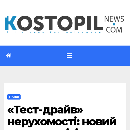
Перейти
до
вмісту
ГРОШІ
«Тест-драйв»
нерухомості: новий