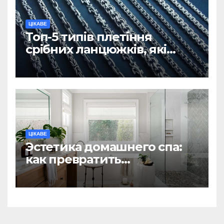
ЦІКАВЕ
Топ-5 типів плетіння
срібних ланцюжків, які
вважаються
найнадійнішими
ЦІКАВЕ
Эстетика домашнего спа:
как превратить
ежедневную гигиену в
восстанавливающий
ритуал