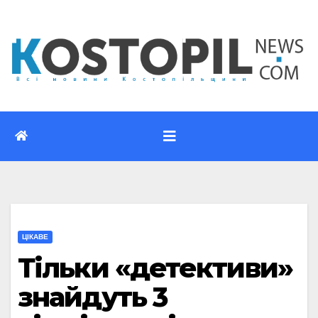
Перейти
до
вмісту
ЦІКАВЕ
Тільки «детективи»
знайдуть 3