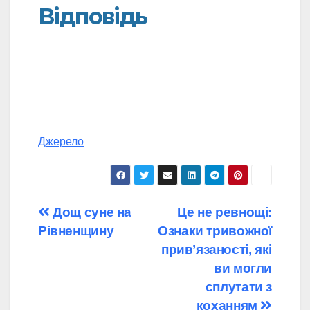
Відповідь
Джерело
Навігація
Дощ суне на
Це не ревнощі:
Рівненщину
Ознаки тривожної
записів
прив’язаності, які
ви могли
сплутати з
коханням