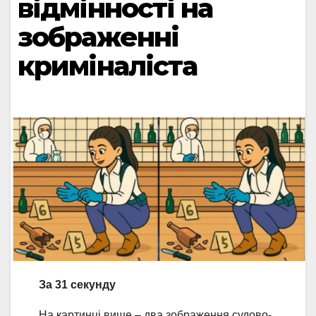
відмінності на
зображенні
криміналіста
За 31 секунду
На картинці вище – два зображення судово-