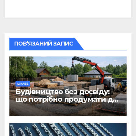
ПОВ’ЯЗАНИЙ ЗАПИС
ЦІКАВЕ
Будівництво без досвіду:
що потрібно продумати до
першої доставки на
ділянку