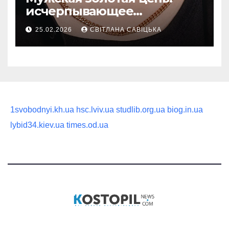
исчерпывающее
руководство по выбору
25.02.2026
СВІТЛАНА САВІЦЬКА
статусного украшения
1svobodnyi.kh.ua
hsc.lviv.ua
studlib.org.ua
biog.in.ua
lybid34.kiev.ua
times.od.ua