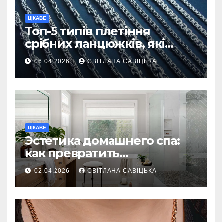
ЦІКАВЕ
Топ-5 типів плетіння
срібних ланцюжків, які
вважаються
06.04.2026
СВІТЛАНА САВІЦЬКА
найнадійнішими
ЦІКАВЕ
Эстетика домашнего спа:
как превратить
ежедневную гигиену в
02.04.2026
СВІТЛАНА САВІЦЬКА
восстанавливающий
ритуал