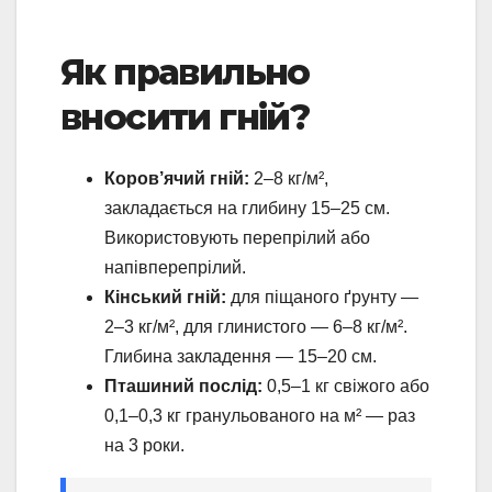
Як правильно
вносити гній?
Коров’ячий гній:
2–8 кг/м²,
закладається на глибину 15–25 см.
Використовують перепрілий або
напівперепрілий.
Кінський гній:
для піщаного ґрунту —
2–3 кг/м², для глинистого — 6–8 кг/м².
Глибина закладення — 15–20 см.
Пташиний послід:
0,5–1 кг свіжого або
0,1–0,3 кг гранульованого на м² — раз
на 3 роки.