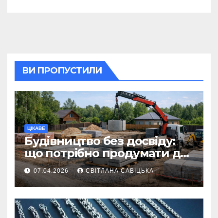
ритуал
ВИ ПРОПУСТИЛИ
ЦІКАВЕ
Будівництво без досвіду:
що потрібно продумати до
першої доставки на
07.04.2026
СВІТЛАНА САВІЦЬКА
ділянку