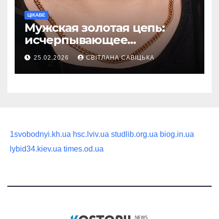
ЦІКАВЕ
Мужская золотая цепь:
исчерпывающее
руководство по выбору
25.02.2026
СВІТЛАНА САВІЦЬКА
статусного украшения
1svobodnyi.kh.ua
hsc.lviv.ua
studlib.org.ua
biog.in.ua
lybid34.kiev.ua
times.od.ua