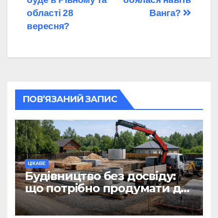
області 28
Ванга?
вересня?
ПОВ’ЯЗАНИЙ ЗАПИС
ЦІКАВЕ
Будівництво без досвіду:
що потрібно продумати до
першої доставки на
ділянку