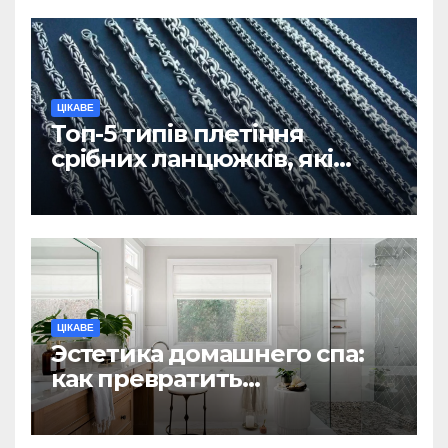
ЦІКАВЕ
Топ-5 типів плетіння
срібних ланцюжків, які
вважаються
найнадійнішими
ЦІКАВЕ
Эстетика домашнего спа:
как превратить
ежедневную гигиену в
восстанавливающий