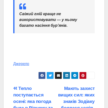
Свіжий гній краще не
використовувати — у ньому
багато насіння бур’янів.
Джерело
Навігація
Тепло
Мають захист
поступається
вищих сил: яких
записів
осені: яка погода
знаків Зодіаку
буде в Рівному та
боялася навіть