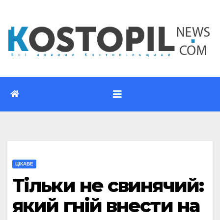
Перейти
до
вмісту
ЦІКАВЕ
Тільки не свинячий:
який гній внести на