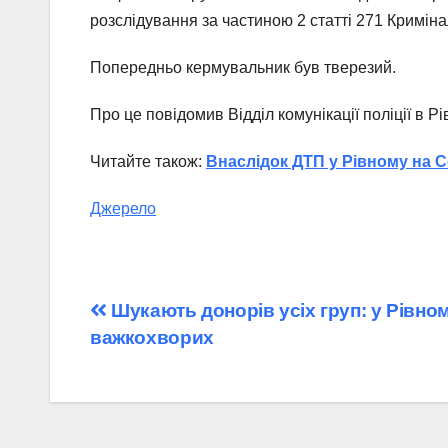
розслідування за частиною 2 статті 271 Криміна
Попередньо кермувальник був тверезий.
Про це повідомив Відділ комунікації поліції в Рі
Читайте також:
Внаслідок ДТП у Рівному на С
Джерело
Навігація
Шукають донорів усіх груп: у Рівно
важкохворих
записів