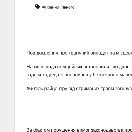
#Новини Рівного
Повідомлення про трагічний випадок на місцевом
На місці події поліцейські встановили, що дво
заднім ходом, не впевнився у безпечності маневр
Житель райцентру від отриманих травм загинув 
За фактом порушення вимог законодавства про 