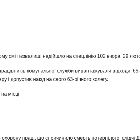
у сміттєзвалищі надійшло на спецлінію 102 вчора, 29 лютог
є працівників комунальної служби вивантажували відходи. 65
у і допустив наїзд на свого 63-річного колегу.
на місці.
охорону праці, що спричинило смерть потерпілого, слідчі 