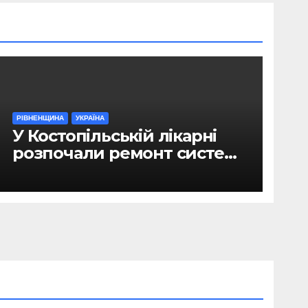
РІВНЕНЩИНА
УКРАЇНА
У Костопільській лікарні
розпочали ремонт системи
гарячого водопостачання