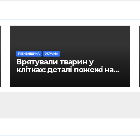
РІВНЕНЩИНА
УКРАЇНА
Врятували тварин у
клітках: деталі пожежі на
ринку в Рівному