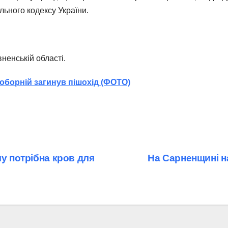
льного кодексу України.
вненській області.
оборній загинув пішохід (ФОТО)
му потрібна кров для
На Сарненщині на