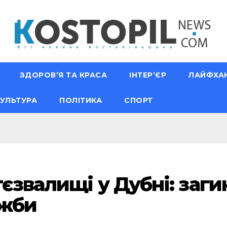
ЗДОРОВ’Я ТА КРАСА
ІНТЕР’ЄР
ЛАЙФХА
УЛЬТУРА
ПОЛІТИКА
СПОРТ
тєзвалищі у Дубні: заг
ужби