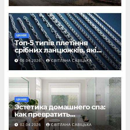
ділянку
ЦІКАВЕ
Топ-5 типів плетіння
срібних ланцюжків, які
вважаються
06.04.2026
СВІТЛАНА САВІЦЬКА
найнадійнішими
ЦІКАВЕ
Эстетика домашнего спа:
как превратить
ежедневную гигиену в
02.04.2026
СВІТЛАНА САВІЦЬКА
восстанавливающий