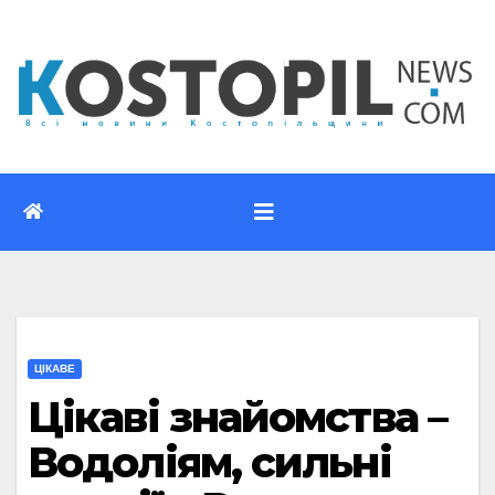
Перейти
до
вмісту
ЦІКАВЕ
Цікаві знайомства –
Водоліям, сильні