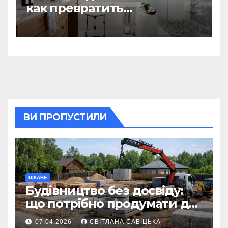
как превратить
ежедневную гигиену в
восстанавливающий
ритуал
ВИ ПРОПУСТИЛИ
ЦІКАВЕ
Будівництво без досвіду:
що потрібно продумати до
першої доставки на
07.04.2026
СВІТЛАНА САВІЦЬКА