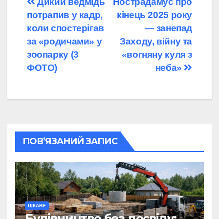
Навігація
Дикий ведмідь
Нострадамус про
потрапив у кадр,
кінець 2025 року
записів
коли спостерігав
— занепад
за «родичами» у
Заходу, війну та
зоопарку (3
«вогняну куля з
ФОТО)
неба»
ПОВ’ЯЗАНИЙ ЗАПИС
ЦІКАВЕ
Будівництво без досвіду: