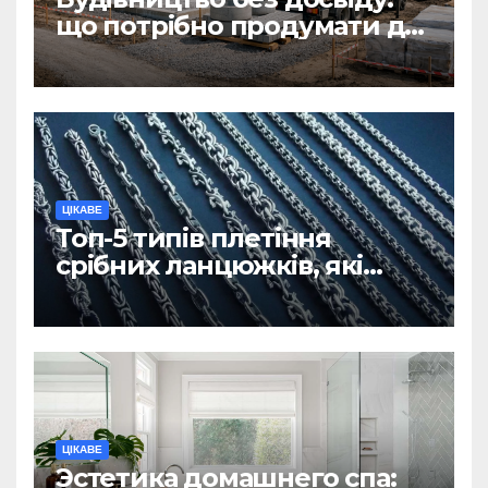
що потрібно продумати до
першої доставки на
ділянку
ЦІКАВЕ
Топ-5 типів плетіння
срібних ланцюжків, які
вважаються
найнадійнішими
ЦІКАВЕ
Эстетика домашнего спа: