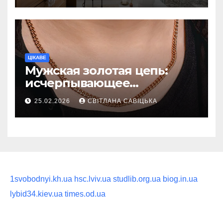
ритуал
ЦІКАВЕ
Мужская золотая цепь:
исчерпывающее
руководство по выбору
25.02.2026
СВІТЛАНА САВІЦЬКА
статусного украшения
1svobodnyi.kh.ua
hsc.lviv.ua
studlib.org.ua
biog.in.ua
lybid34.kiev.ua
times.od.ua