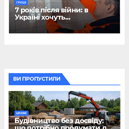
ГРОШІ
7 років після війни: в
Україні хочуть
відтермінувати
встановлення лічильників
для квартир, де є тільки
газова плита
ВИ ПРОПУСТИЛИ
ЦІКАВЕ
Будівництво без досвіду:
що потрібно продумати до