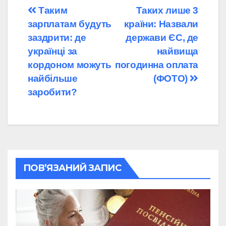
Навігація
Таким
Таких лише 3
зарплатам будуть
країни: Назвали
записів
заздрити: де
держави ЄС, де
українці за
найвища
кордоном можуть
погодинна оплата
найбільше
(ФОТО)
заробити?
ПОВ’ЯЗАНИЙ ЗАПИС