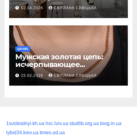
ежедневную гигиену в
02.04.2026
СВІТЛАНА САВІЦЬКА
восстанавливающий
ритуал
ЦІКАВЕ
Мужская золотая цепь:
исчерпывающее
руководство по выбору
25.02.2026
СВІТЛАНА САВІЦЬКА
статусного украшения
1svobodnyi.kh.ua
hsc.lviv.ua
studlib.org.ua
biog.in.ua
lybid34.kiev.ua
times.od.ua