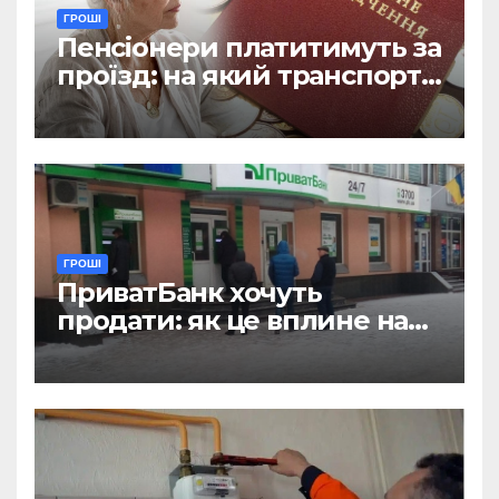
ГРОШІ
Пенсіонери платитимуть за
проїзд: на який транспорт
не діятиме пільга
ГРОШІ
ПриватБанк хочуть
продати: як це вплине на
отримання зарплат, пенсій
і стипендій