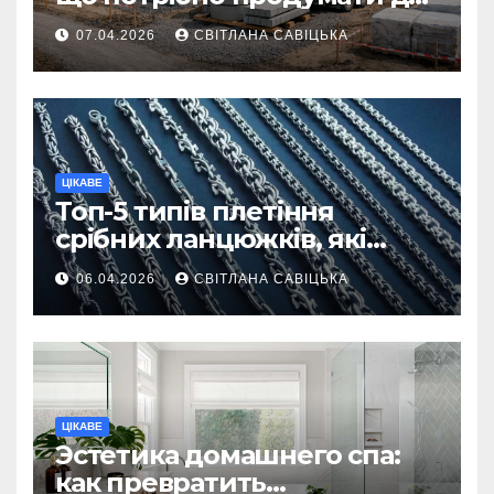
першої доставки на
07.04.2026
СВІТЛАНА САВІЦЬКА
ділянку
ЦІКАВЕ
Топ-5 типів плетіння
срібних ланцюжків, які
вважаються
06.04.2026
СВІТЛАНА САВІЦЬКА
найнадійнішими
ЦІКАВЕ
Эстетика домашнего спа:
как превратить