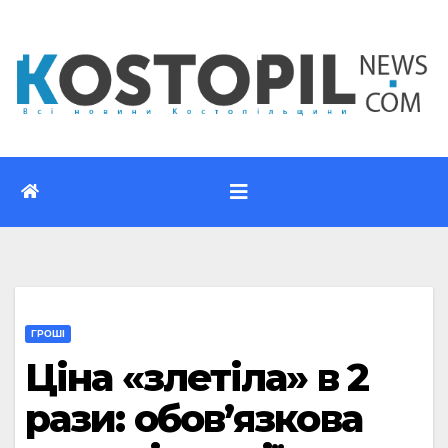
Перейти
до
вмісту
ГРОШІ
Ціна «злетіла» в 2
рази: обов’язкова