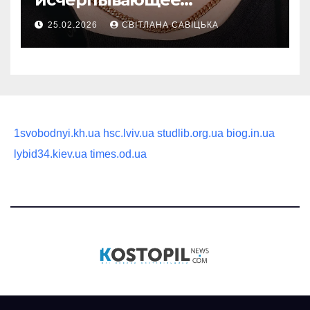
руководство по выбору
25.02.2026
СВІТЛАНА САВІЦЬКА
статусного украшения
1svobodnyi.kh.ua
hsc.lviv.ua
studlib.org.ua
biog.in.ua
lybid34.kiev.ua
times.od.ua