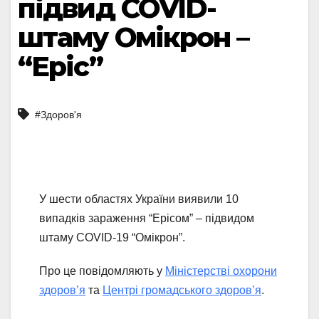
підвид COVID-
штаму Омікрон –
“Еріс”
#Здоров'я
У шести областях України виявили 10
випадків зараження “Ерісом” – підвидом
штаму COVID-19 “Омікрон”.
Про це повідомляють у
Міністерстві охорони
здоров’я
та
Центрі громадського здоров’я
.