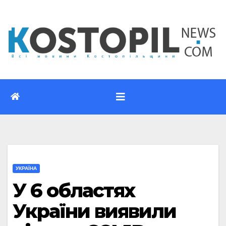
Перейти
до
вмісту
УКРАЇНА
У 6 областях
України виявили