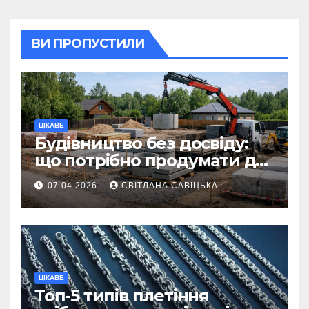
ВИ ПРОПУСТИЛИ
ЦІКАВЕ
Будівництво без досвіду:
що потрібно продумати до
першої доставки на
07.04.2026
СВІТЛАНА САВІЦЬКА
ділянку
ЦІКАВЕ
Топ-5 типів плетіння