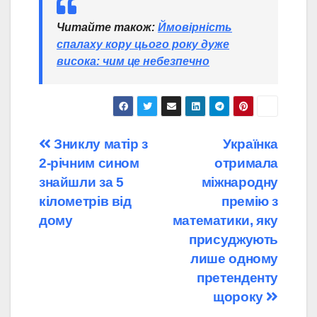
Читайте також:
Ймовірність
спалаху кору цього року дуже
висока: чим це небезпечно
Навігація
Зниклу матір з
Українка
2-річним сином
отримала
записів
знайшли за 5
міжнародну
кілометрів від
премію з
дому
математики, яку
присуджують
лише одному
претенденту
щороку