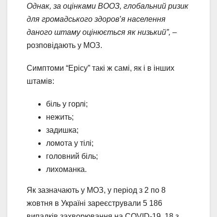
Однак, за оцінками ВООЗ, глобальний ризик
для громадського здоров’я населення
даного штаму оцінюється як низький”,
–
розповідають у МОЗ.
Симптоми “Ерісу” такі ж самі, як і в інших
штамів:
біль у горлі;
нежить;
задишка;
ломота у тілі;
головний біль;
лихоманка.
Як зазначають у МОЗ, у період з 2 по 8
жовтня в Україні зареєстрували 5 186
випадків захворювання на COVID-19. 18 з