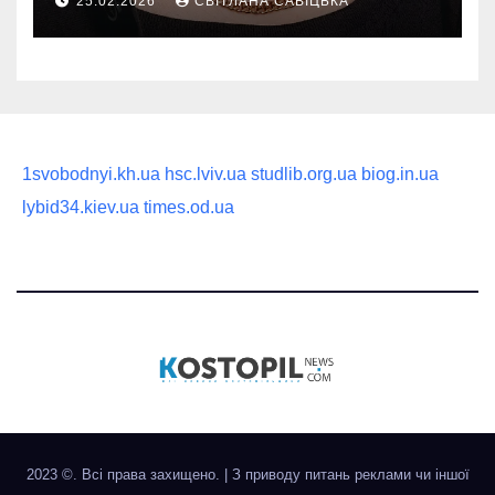
25.02.2026
СВІТЛАНА САВІЦЬКА
статусного украшения
1svobodnyi.kh.ua
hsc.lviv.ua
studlib.org.ua
biog.in.ua
lybid34.kiev.ua
times.od.ua
2023 ©. Всі права захищено.
|
З приводу питань реклами чи іншої