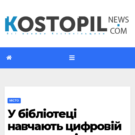
Перейти
до
вмісту
МІСТО
У бібліотеці
навчають цифровій