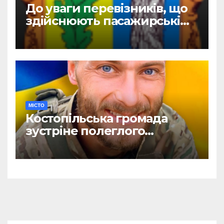
До уваги перевізників, що
здійснюють пасажирські
перевезення
МІСТО
Костопільська громада
зустріне полеглого
головного сержанта Сергія
Василюка