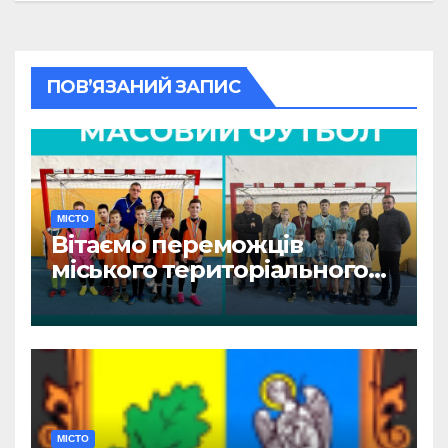
ПОВ’ЯЗАНИЙ ЗАПИС
МІСТО
Вітаємо переможців
міського територіального
етапу змагань «Пліч-о-пліч:
Всеукраїнські шкільні ліги»
МІСТО