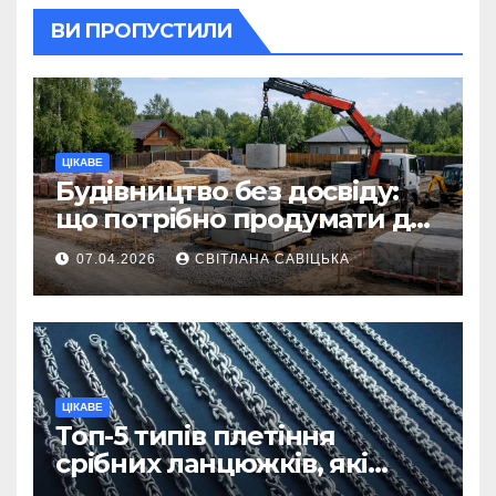
ВИ ПРОПУСТИЛИ
ЦІКАВЕ
Будівництво без досвіду:
що потрібно продумати до
першої доставки на
07.04.2026
СВІТЛАНА САВІЦЬКА
ділянку
ЦІКАВЕ
Топ-5 типів плетіння
срібних ланцюжків, які
вважаються