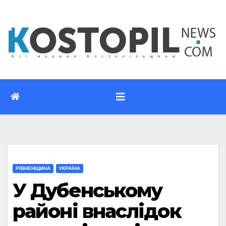
Перейти
до
вмісту
РІВНЕНЩИНА
УКРАЇНА
У Дубенському
районі внаслідок