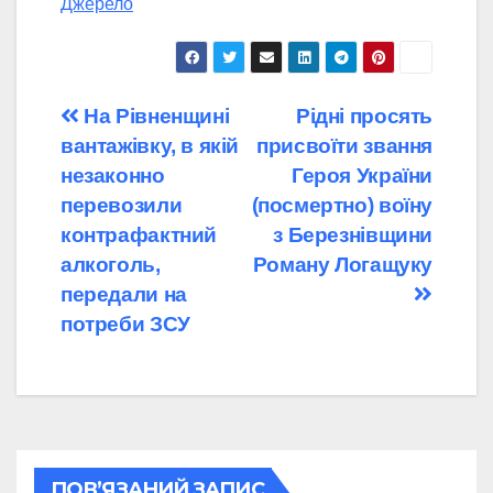
Джерело
Навігація
На Рівненщині
Рідні просять
вантажівку, в якій
присвоїти звання
записів
незаконно
Героя України
перевозили
(посмертно) воїну
контрафактний
з Березнівщини
алкоголь,
Роману Логащуку
передали на
потреби ЗСУ
ПОВ’ЯЗАНИЙ ЗАПИС