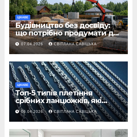
ЦІКАВЕ
Будівництво без досвіду:
що потрібно продумати до
першої доставки на
07.04.2026
СВІТЛАНА САВІЦЬКА
ділянку
ЦІКАВЕ
Топ-5 типів плетіння
срібних ланцюжків, які
вважаються
06.04.2026
СВІТЛАНА САВІЦЬКА
найнадійнішими