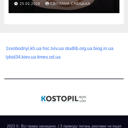
руководство по выбору
25.02.2026
СВІТЛАНА САВІЦЬКА
статусного украшения
1svobodnyi.kh.ua
hsc.lviv.ua
studlib.org.ua
biog.in.ua
lybid34.kiev.ua
times.od.ua
2023 ©. Всі права захищено.
|
З приводу питань реклами чи іншої