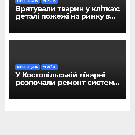
РІВНЕНЩИНА
УКРАЇНА
Врятували тварин у клітках:
деталі пожежі на ринку в
Рівному
РІВНЕНЩИНА
УКРАЇНА
У Костопільській лікарні
розпочали ремонт системи
гарячого водопостачання