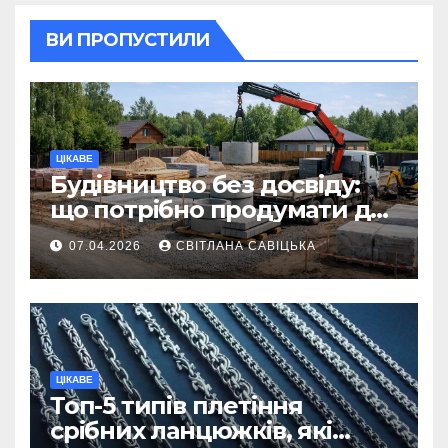
ВИ ПРОПУСТИЛИ
ЦІКАВЕ
Будівництво без досвіду:
що потрібно продумати до
першої доставки на
07.04.2026
СВІТЛАНА САВІЦЬКА
ділянку
ЦІКАВЕ
Топ-5 типів плетіння
срібних ланцюжків, які