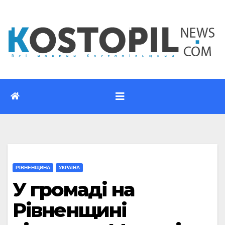
Перейти
до
вмісту
РІВНЕНЩИНА
УКРАЇНА
У громаді на
Рівненщині