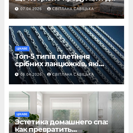
першої доставки на
07.04.2026
СВІТЛАНА САВІЦЬКА
ділянку
ЦІКАВЕ
Топ-5 типів плетіння
срібних ланцюжків, які
вважаються
06.04.2026
СВІТЛАНА САВІЦЬКА
найнадійнішими
ЦІКАВЕ
Эстетика домашнего спа:
как превратить