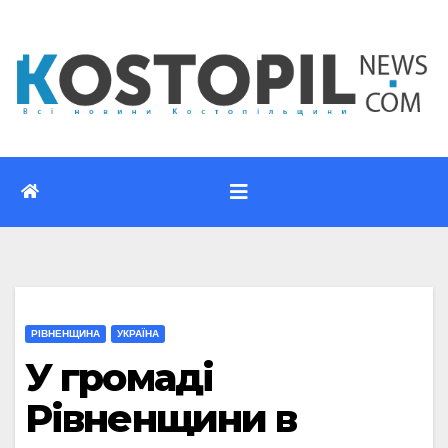
Перейти
до
вмісту
РІВНЕНЩИНА
УКРАЇНА
У громаді
Рівненщини в