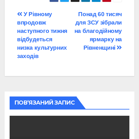
Навігація
У Рівному
Понад 60 тисяч
впродовж
для ЗСУ зібрали
записів
наступного тижня
на благодійному
відбудеться
ярмарку на
низка культурних
Рівненщині
заходів
ПОВ’ЯЗАНИЙ ЗАПИС