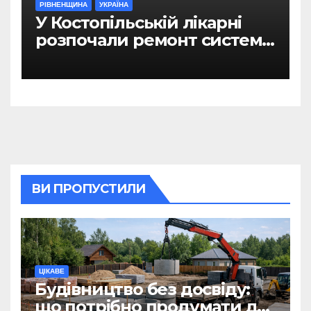
РІВНЕНЩИНА
УКРАЇНА
У Костопільській лікарні
розпочали ремонт системи
гарячого водопостачання
ВИ ПРОПУСТИЛИ
ЦІКАВЕ
Будівництво без досвіду:
що потрібно продумати до