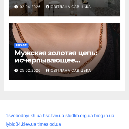
ежедневную гигиену в
02.04.2026
СВІТЛАНА САВІЦЬКА
восстанавливающий
ритуал
ЦІКАВЕ
Мужская золотая цепь:
исчерпывающее
руководство по выбору
25.02.2026
СВІТЛАНА САВІЦЬКА
статусного украшения
1svobodnyi.kh.ua
hsc.lviv.ua
studlib.org.ua
biog.in.ua
lybid34.kiev.ua
times.od.ua