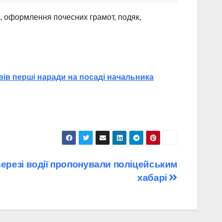
, оформлення почесних грамот, подяк,
вів перші наради на посаді начальника
верезі водії пропонували поліцейським
хабарі