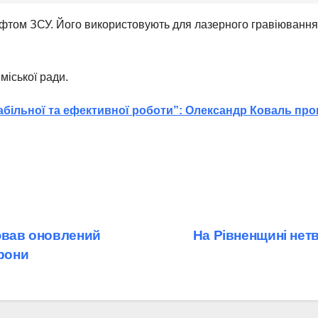
фтом ЗСУ. Його використовують для лазерного гравіювання
.
міської ради.
табільної та ефективної роботи”: Олександр Коваль про
цював оновлений
На Рівненщині нет
орони