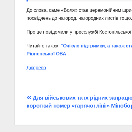
До слова, саме «Воля» став церемонійним шри
посвідчень до нагород, нагородних листів тощо
Про це повідомили у пресслужбі Костопільської 
Читайте також:
“Очікую підтримки, а також с
Рівненської ОВА
Джерело
Навігація
Для військових та їх рідних запра
короткий номер «гарячої лінії» Міноб
записів