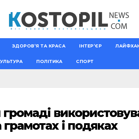
ЗДОРОВ’Я ТА КРАСА
ІНТЕР’ЄР
ЛАЙФХА
УЛЬТУРА
ПОЛІТИКА
СПОРТ
й громаді використову
 грамотах і подяках