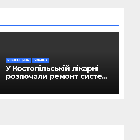
РІВНЕНЩИНА
УКРАЇНА
У Костопільській лікарні
розпочали ремонт системи
гарячого водопостачання