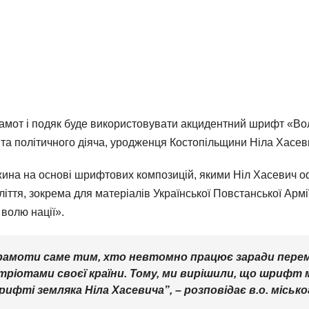
 грамот і подяк буде використовувати акцидентний шрифт «Во
та політичного діяча, уродженця Костопільщини Ніла Хасев
ина на основі шрифтових композицій, якими Ніл Хасевич о
ліття, зокрема для матеріалів Української Повстанської Ар
волю нації».
грамоти саме тим, хто невтомно працює заради перем
патріотами своєї країни. Тому, ми вирішили, що шрифт
ифті земляка Ніла Хасевича”, – розповідає в.о. місько