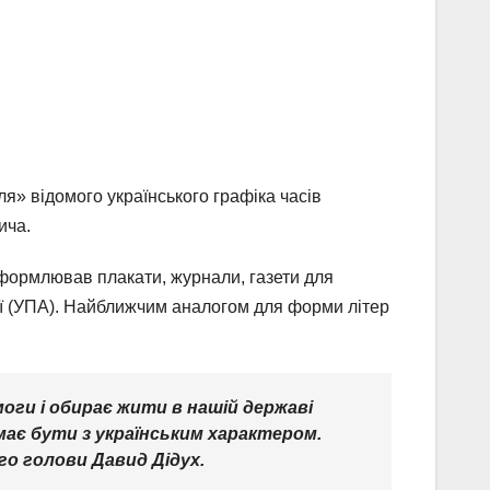
ля» відомого українського графіка часів
ича.
формлював плакати, журнали, газети для
мії (УПА). Найближчим аналогом для форми літер
оги і обирає жити в нашій державі
 має бути з українським характером.
го голови Давид Дідух.