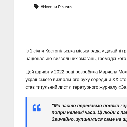
#Новини Рівного
Із 1 січня Костопільська міська рада у дизайні
національно-визвольних змагань, громадського 
Цей шрифт у 2022 році розробила Марчела Мож
українського визвольного руху середини ХХ сто
став титульний лист літературного журналу «За 
“Ми часто передаємо подяки і 
попри нелегкі часи. Ці люди є 
Звичайно, зупинилися саме на шр