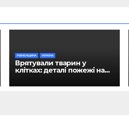
РІВНЕНЩИНА
УКРАЇНА
Врятували тварин у
клітках: деталі пожежі на
ринку в Рівному