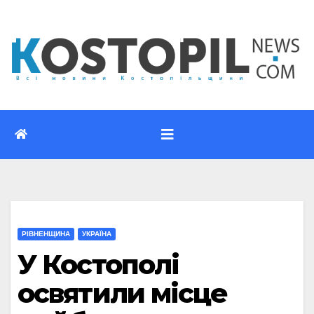
Перейти
до
вмісту
РІВНЕНЩИНА
УКРАЇНА
У Костополі
освятили місце