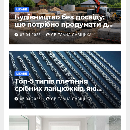
ЦІКАВЕ
Будівництво без досвіду:
що потрібно продумати до
першої доставки на
07.04.2026
СВІТЛАНА САВІЦЬКА
ділянку
ЦІКАВЕ
Топ-5 типів плетіння
срібних ланцюжків, які
вважаються
06.04.2026
СВІТЛАНА САВІЦЬКА
найнадійнішими