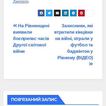
Джерело
Навігація
На Рівненщині
Захисники, які
виявили
втратили кінцівки
записів
боєприпас часів
на війні, зіграли у
Другої світової
футбол та
війни
бадмінтон у
Рівному (ВІДЕО)
ПОВ’ЯЗАНИЙ ЗАПИС