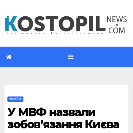
Перейти
до
вмісту
УКРАЇНА
У МВФ назвали
зобов’язання Києва