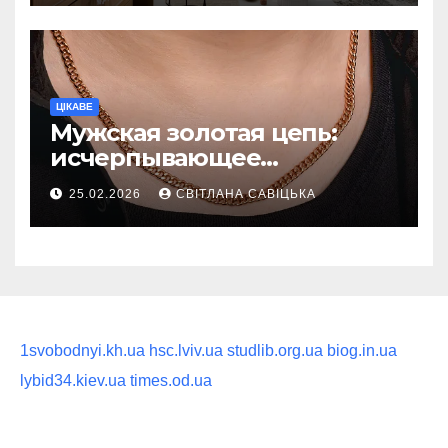
ритуал
ЦІКАВЕ
Мужская золотая цепь:
исчерпывающее
руководство по выбору
25.02.2026
СВІТЛАНА САВІЦЬКА
статусного украшения
1svobodnyi.kh.ua
hsc.lviv.ua
studlib.org.ua
biog.in.ua
lybid34.kiev.ua
times.od.ua