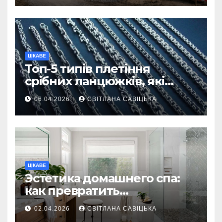
ЦІКАВЕ
Топ-5 типів плетіння
срібних ланцюжків, які
вважаються
06.04.2026
СВІТЛАНА САВІЦЬКА
найнадійнішими
ЦІКАВЕ
Эстетика домашнего спа:
как превратить
ежедневную гигиену в
02.04.2026
СВІТЛАНА САВІЦЬКА
восстанавливающий