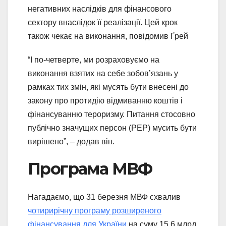
негативних наслідків для фінансового
сектору внаслідок її реалізації. Цей крок
також чекає на виконання, повідомив Ґрей
“І по-четверте, ми розраховуємо на
виконання взятих на себе зобов’язань у
рамках тих змін, які мусять бути внесені до
закону про протидію відмиванню коштів і
фінансуванню тероризму. Питання стосовно
публічно значущих персон (PEP) мусить бути
вирішено”, – додав він.
Програма МВФ
Нагадаємо, що 31 березня МВФ схвалив
чотирирічну програму розширеного
фінансування для України
на суму 15,6 млрд