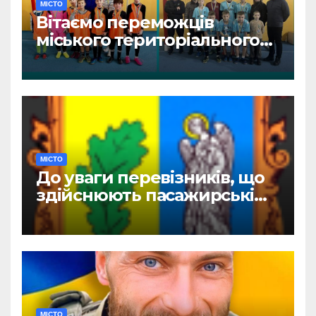
МІСТО
Вітаємо переможців
міського територіального
етапу змагань «Пліч-о-пліч:
Всеукраїнські шкільні ліги»
МІСТО
До уваги перевізників, що
здійснюють пасажирські
перевезення
МІСТО