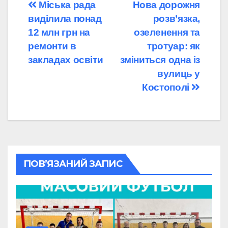
Навігація
Міська рада
Нова дорожня
виділила понад
розв’язка,
записів
12 млн грн на
озеленення та
ремонти в
тротуар: як
закладах освіти
зміниться одна із
вулиць у
Костополі
ПОВ’ЯЗАНИЙ ЗАПИС