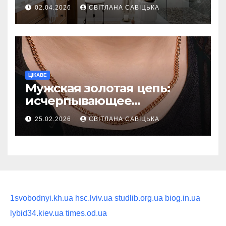
ежедневную гигиену в
02.04.2026
СВІТЛАНА САВІЦЬКА
восстанавливающий
ритуал
ЦІКАВЕ
Мужская золотая цепь:
исчерпывающее
руководство по выбору
25.02.2026
СВІТЛАНА САВІЦЬКА
статусного украшения
1svobodnyi.kh.ua
hsc.lviv.ua
studlib.org.ua
biog.in.ua
lybid34.kiev.ua
times.od.ua