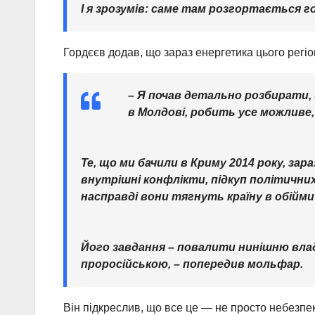
І я зрозумів: саме там розгортається г
Гордєєв додав, що зараз енергетика цього регі
– Я почав детально розбирати,
в Молдові, робить усе можливе,
Те, що ми бачили в Криму 2014 року, за
внутрішні конфлікти, підкуп політичних
насправді вони тягнуть країну в обійми 
Його завдання – повалити нинішню владу
проросійською, – попередив мольфар.
Він підкреслив, що все це — не просто небезпек