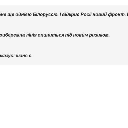
е ще однією Білоруссю. І відкриє Росії новий фронт. Ц
прибережна лінія опиниться під новим ризиком.
казує: шанс є.