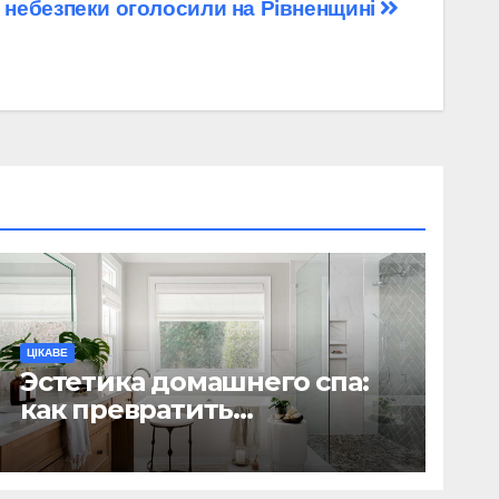
 небезпеки оголосили на Рівненщині
ЦІКАВЕ
Эстетика домашнего спа:
как превратить
ежедневную гигиену в
восстанавливающий
ритуал