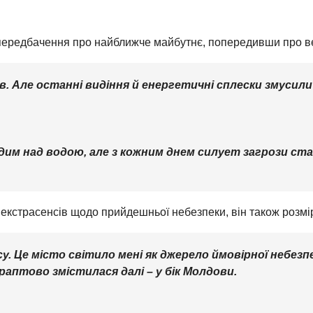
ередбачення про найближче майбутнє, попередивши про ве
в. Але останні видіння й енергетичні сплески змусили
им над водою, але з кожним днем силует загрози става
 екстрасенсів щодо прийдешньої небезпеки, він також розмі
у. Це місто світило мені як джерело ймовірної небезп
 раптово змістилася далі – у бік Молдови.