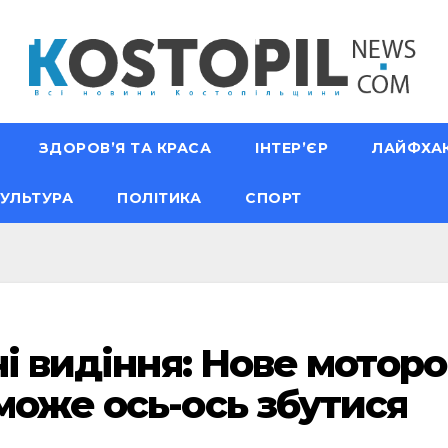
ЗДОРОВ’Я ТА КРАСА
ІНТЕР’ЄР
ЛАЙФХА
УЛЬТУРА
ПОЛІТИКА
СПОРТ
чні видіння: Нове мото
може ось-ось збутися