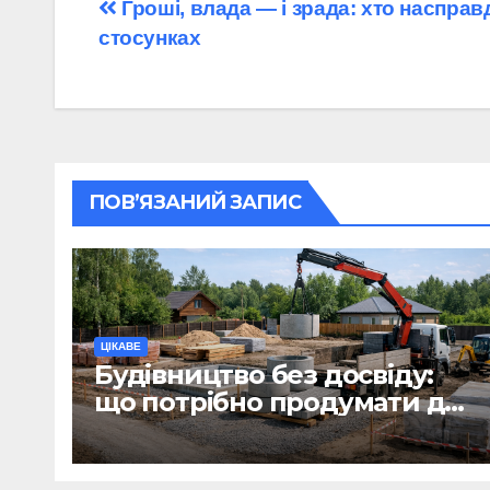
Навігація
Гроші, влада — і зрада: хто насправ
стосунках
записів
ПОВ’ЯЗАНИЙ ЗАПИС
ЦІКАВЕ
Будівництво без досвіду:
що потрібно продумати до
першої доставки на
ділянку