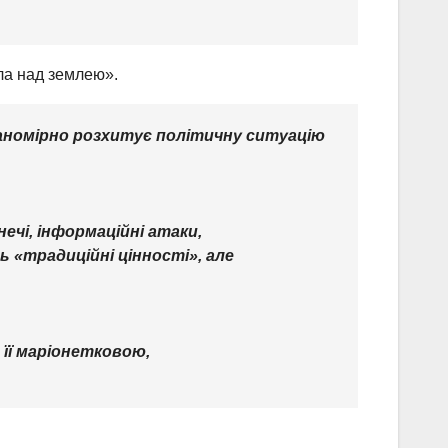
сла над землею».
ланомірно розхитує політичну ситуацію
ечі, інформаційні атаки,
ь «традиційні цінності», але
 її маріонетковою,