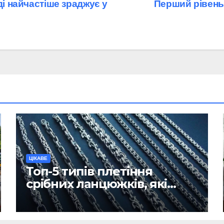
ді найчастіше зраджує у
Перший рівень
ЦІКАВЕ
Топ-5 типів плетіння
срібних ланцюжків, які
вважаються
найнадійнішими