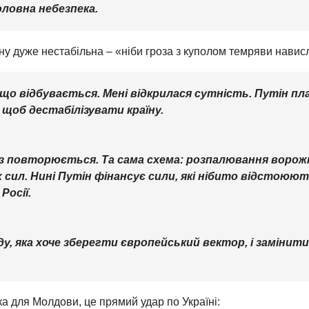
оловна небезпека.
ону дуже нестабільна – «ніби гроза з куполом темряви нави
 що відбувається. Мені відкрилася сутність. Путін п
 щоб дестабілізувати країну.
раз повторюється. Та сама схема: розпалювання ворожн
 сил. Нині Путін фінансує сили, які нібито відстоюют
Росії.
, яка хоче зберегти європейський вектор, і замінити
а для Молдови, це прямий удар по Україні: