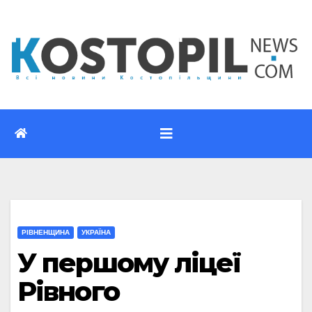
Перейти
до
вмісту
РІВНЕНЩИНА
УКРАЇНА
У першому ліцеї
Рівного