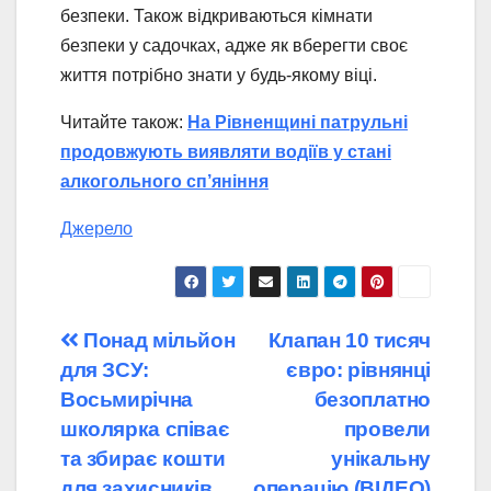
безпеки. Також відкриваються кімнати
безпеки у садочках, адже як вберегти своє
життя потрібно знати у будь-якому віці.
Читайте також:
На Рівненщині патрульні
продовжують виявляти водіїв у стані
алкогольного сп’яніння
Джерело
Навігація
Понад мільйон
Клапан 10 тисяч
для ЗСУ:
євро: рівнянці
записів
Восьмирічна
безоплатно
школярка співає
провели
та збирає кошти
унікальну
для захисників
операцію (ВІДЕО)