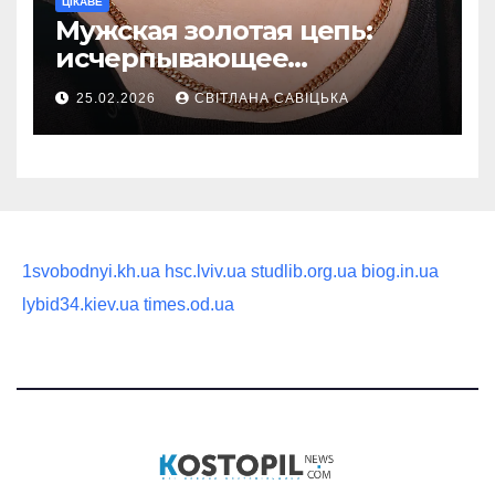
ЦІКАВЕ
Мужская золотая цепь:
исчерпывающее
руководство по выбору
25.02.2026
СВІТЛАНА САВІЦЬКА
статусного украшения
1svobodnyi.kh.ua
hsc.lviv.ua
studlib.org.ua
biog.in.ua
lybid34.kiev.ua
times.od.ua