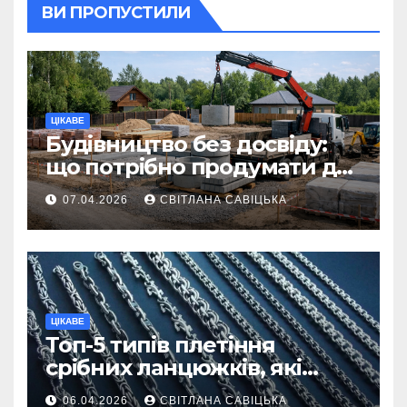
ВИ ПРОПУСТИЛИ
ЦІКАВЕ
Будівництво без досвіду:
що потрібно продумати до
першої доставки на
07.04.2026
СВІТЛАНА САВІЦЬКА
ділянку
ЦІКАВЕ
Топ-5 типів плетіння
срібних ланцюжків, які
вважаються
06.04.2026
СВІТЛАНА САВІЦЬКА