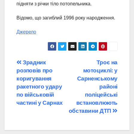
підняти з річки тіло потопельника.
Відомо, що загиблий 1996 року народження.
Джерело
Навігація
Зрадник
Троє на
розповів про
мотоциклі: у
записів
коригування
Сарненському
ракетного удару
районі
по військовій
поліцейські
частині у Сарнах
встановлюють
обставини ДТП