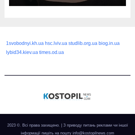
статусного украшения
1svobodnyi.kh.ua
hsc.lviv.ua
studlib.org.ua
biog.in.ua
lybid34.kiev.ua
times.od.ua
2023 ©. Всі права захищено.
|
З приводу питань реклами чи іншої
інформації пишіть на пошту
info@kostopilnews.com