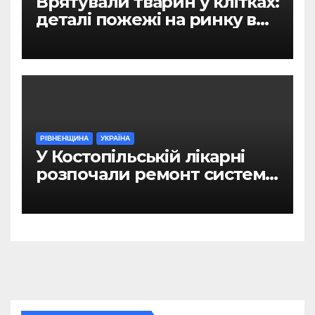
Врятували тварин у клітках:
деталі пожежі на ринку в
Рівному
РІВНЕНЩИНА
УКРАЇНА
У Костопільській лікарні
розпочали ремонт системи
гарячого водопостачання