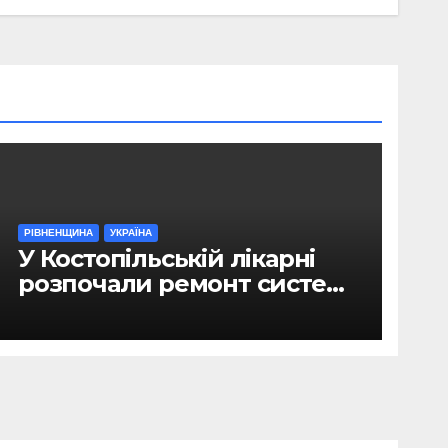
РІВНЕНЩИНА
УКРАЇНА
У Костопільській лікарні
розпочали ремонт системи
гарячого водопостачання