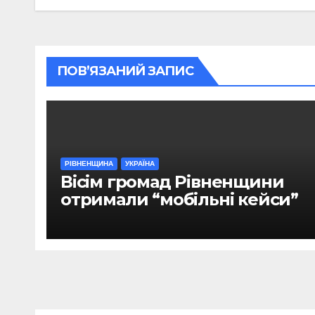
ПОВ’ЯЗАНИЙ ЗАПИС
РІВНЕНЩИНА
УКРАЇНА
Вісім громад Рівненщини
отримали “мобільні кейси”