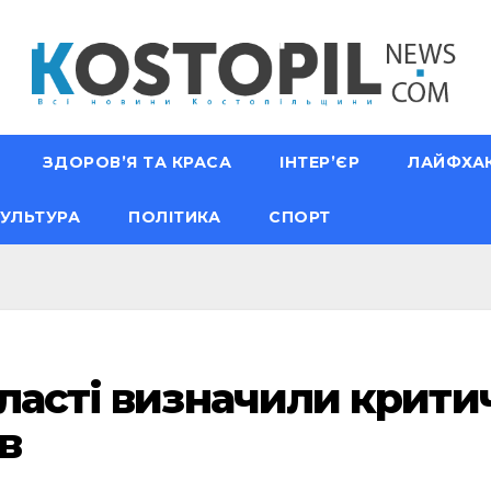
ЗДОРОВ’Я ТА КРАСА
ІНТЕР’ЄР
ЛАЙФХА
УЛЬТУРА
ПОЛІТИКА
СПОРТ
бласті визначили крит
в