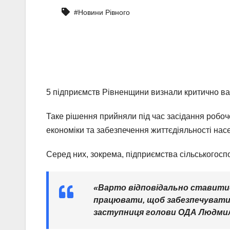
#Новини Рівного
5 підприємств Рівненщини визнали критично ва
Таке рішення прийняли під час засідання робоч
економіки та забезпечення життєдіяльності нас
Серед них, зокрема, підприємства сільськогоспод
«Варто відповідально ставитис
працювати, щоб забезпечувати 
заступниця голови ОДА Людми