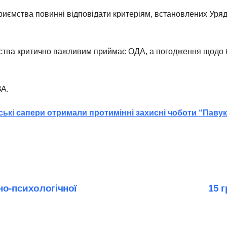
приємства повинні відповідати критеріям, встановлених Ур
ства критично важливим приймає ОДА, а погодження щодо 
ВА.
нські сапери отримали протимінні захисні чоботи “Павук
но-психологічної
15 г