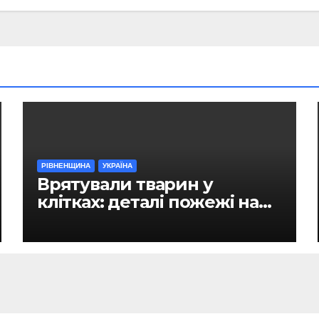
РІВНЕНЩИНА
УКРАЇНА
Врятували тварин у
клітках: деталі пожежі на
ринку в Рівному