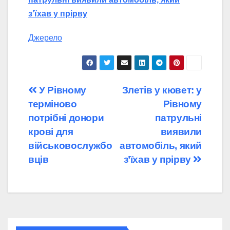
з’їхав у прірву
Джерело
Навігація
У Рівному
Злетів у кювет: у
терміново
Рівному
записів
потрібні донори
патрульні
крові для
виявили
військовослужбо
автомобіль, який
вців
з’їхав у прірву