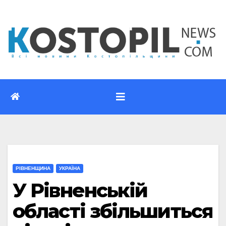
Перейти
до
вмісту
РІВНЕНЩИНА
УКРАЇНА
У Рівненській
області збільшиться