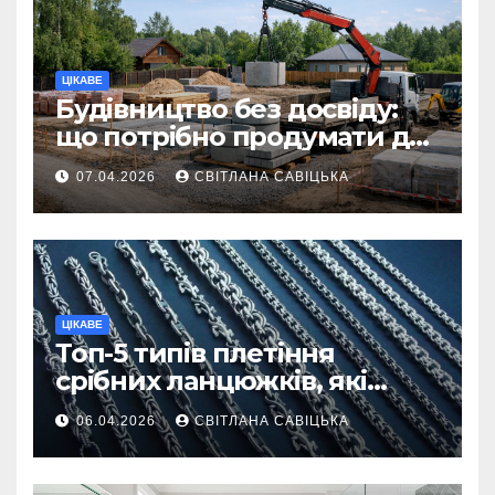
ЦІКАВЕ
Будівництво без досвіду:
що потрібно продумати до
першої доставки на
07.04.2026
СВІТЛАНА САВІЦЬКА
ділянку
ЦІКАВЕ
Топ-5 типів плетіння
срібних ланцюжків, які
вважаються
06.04.2026
СВІТЛАНА САВІЦЬКА
найнадійнішими