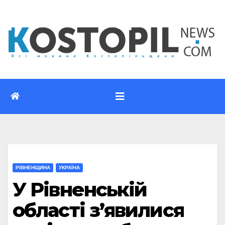
Перейти
до
вмісту
РІВНЕНЩИНА
УКРАЇНА
У Рівненській
області з’явилися