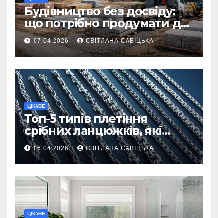
Будівництво без досвіду:
що потрібно продумати до
першої доставки на
07.04.2026
СВІТЛАНА САВІЦЬКА
ділянку
ЦІКАВЕ
Топ-5 типів плетіння
срібних ланцюжків, які
вважаються
06.04.2026
СВІТЛАНА САВІЦЬКА
найнадійнішими
ЦІКАВЕ