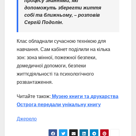
процесу знаннями, які
допоможуть зберегти життя
собі та ближньому,
– розповів
Сергій Подолін.
Клас обладнали сучасною технікою для
навчання. Сам кабінет поділили на кілька
зон: зона мінної, пожежної безпеки,
домедичної допомоги, безпеки
життєдіяльності та психологічного
розвантаження.
Читайте також:
Музею книги та друкарства
Острога передали унікальну книгу
Джерело