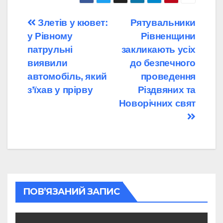
Навігація
Злетів у кювет:
Рятувальники
у Рівному
Рівненщини
записів
патрульні
закликають усіх
виявили
до безпечного
автомобіль, який
проведення
з’їхав у прірву
Різдвяних та
Новорічних свят
ПОВ’ЯЗАНИЙ ЗАПИС