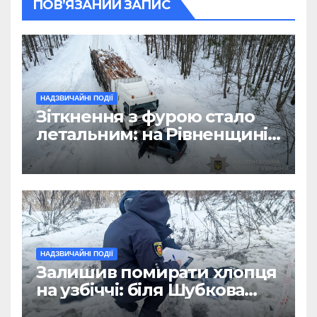
ПОВ’ЯЗАНИЙ ЗАПИС
НАДЗВИЧАЙНІ ПОДІЇ
Зіткнення з фурою стало
летальним: на Рівненщині
загинув водій легковика
НАДЗВИЧАЙНІ ПОДІЇ
Залишив помирати хлопця
на узбіччі: біля Шубкова
сталася смертельна ДТП