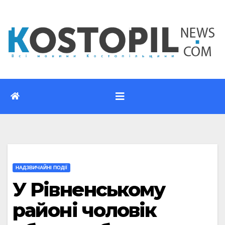
Перейти
до
вмісту
НАДЗВИЧАЙНІ ПОДІЇ
У Рівненському
районі чоловік