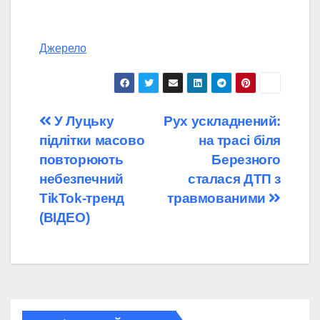
Джерело
Навігація
У Луцьку
Рух ускладнений:
підлітки масово
на трасі біля
записів
повторюють
Березного
небезпечний
сталася ДТП з
TikTok-тренд
травмованими
(ВІДЕО)