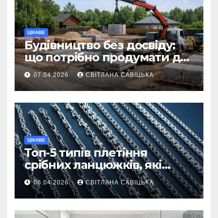
ЦІКАВЕ
Будівництво без досвіду:
що потрібно продумати до
першої доставки на
07.04.2026
СВІТЛАНА САВІЦЬКА
ділянку
ЦІКАВЕ
Топ-5 типів плетіння
срібних ланцюжків, які
вважаються
06.04.2026
СВІТЛАНА САВІЦЬКА
найнадійнішими