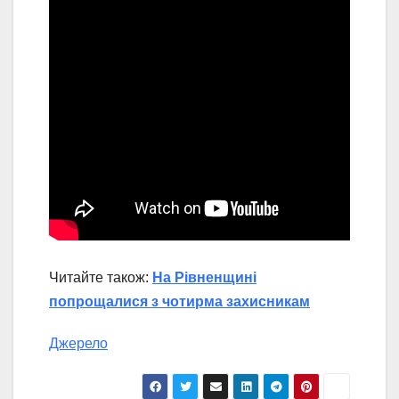
Читайте також:
На Рівненщині
попрощалися з чотирма захисникам
Джерело