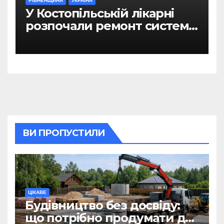
РІВНЕНЩИНА
УКРАЇНА
У Костопільській лікарні
розпочали ремонт системи
гарячого водопостачання
ВИ ПРОПУСТИЛИ
ЦІКАВЕ
Будівництво без досвіду:
що потрібно продумати до