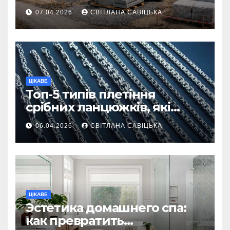
першої доставки на
07.04.2026
СВІТЛАНА САВІЦЬКА
ділянку
ЦІКАВЕ
Топ-5 типів плетіння
срібних ланцюжків, які
вважаються
06.04.2026
СВІТЛАНА САВІЦЬКА
найнадійнішими
ЦІКАВЕ
Эстетика домашнего спа:
как превратить