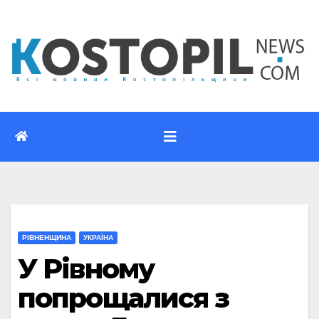
Перейти
до
вмісту
РІВНЕНЩИНА
УКРАЇНА
У Рівному
попрощалися з