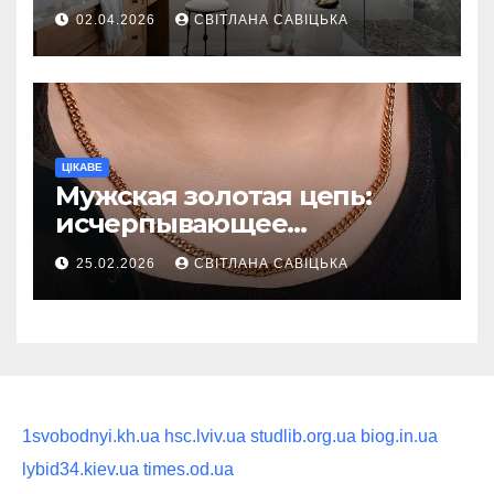
ежедневную гигиену в
02.04.2026
СВІТЛАНА САВІЦЬКА
восстанавливающий
ритуал
ЦІКАВЕ
Мужская золотая цепь:
исчерпывающее
руководство по выбору
25.02.2026
СВІТЛАНА САВІЦЬКА
статусного украшения
1svobodnyi.kh.ua
hsc.lviv.ua
studlib.org.ua
biog.in.ua
lybid34.kiev.ua
times.od.ua