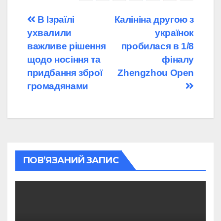
Навігація
В Ізраїлі
Калініна другою з
ухвалили
українок
записів
важливе рішення
пробилася в 1/8
щодо носіння та
фіналу
придбання зброї
Zhengzhou Open
громадянами
ПОВ’ЯЗАНИЙ ЗАПИС