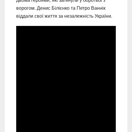
двома героями, які загинули у боротьбі з
ворогом. Денис Білієнко та Петро Ваннік
віддали свої життя за незалежність України.