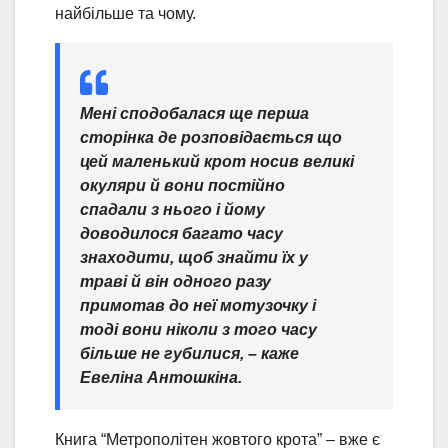
найбільше та чому.
Мені сподобалася ще перша
сторінка де розповідається що
цей маленький крот носив великі
окуляри й вони постійно
спадали з нього і йому
доводилося багато часу
знаходити, щоб знайти їх у
траві й він одного разу
примотав до неї мотузочку і
тоді вони ніколи з того часу
більше не губилися,
– каже
Евеліна Антошкіна.
Книга “Метрополітен жовтого крота” – вже є