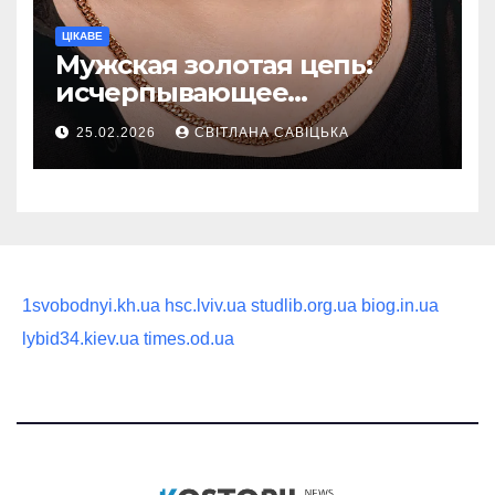
ЦІКАВЕ
Мужская золотая цепь:
исчерпывающее
руководство по выбору
25.02.2026
СВІТЛАНА САВІЦЬКА
статусного украшения
1svobodnyi.kh.ua
hsc.lviv.ua
studlib.org.ua
biog.in.ua
lybid34.kiev.ua
times.od.ua