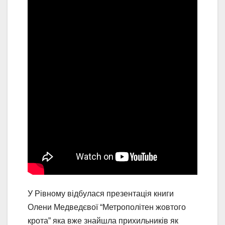
У Рівному відбулася презентація книги
Олени Медведєвої “Метрополітен жовтого
крота” яка вже знайшла прихильників як