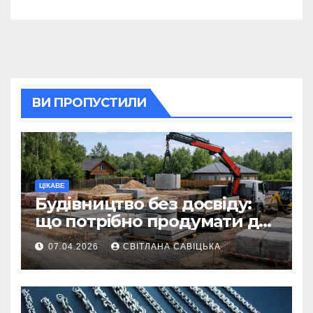
ВИ ПРОПУСТИЛИ
ЦІКАВЕ
Будівництво без досвіду:
що потрібно продумати до
першої доставки на
07.04.2026
СВІТЛАНА САВІЦЬКА
ділянку