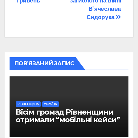
гривень
загиблого на війні
В`ячеслава
Сидорука
ПОВ’ЯЗАНИЙ ЗАПИС
РІВНЕНЩИНА
УКРАЇНА
Вісім громад Рівненщини
отримали “мобільні кейси”