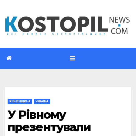
Перейти
до
вмісту
РІВНЕНЩИНА
УКРАЇНА
У Рівному
презентували