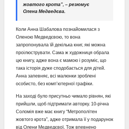
жовтого крота”,
– резюмує
Олена Медведєва.
Коли Анна Шабалова познайомилася з
Оленою Медведєвою, то вона
запропонувала їй декілька книг, які можна
проілюструвати. Сама ж художниця обрала
цю книгу, адже вона є мамою і розуміє, що
така історія дуже сподобається для дітей.
Анна запевняє, всі малюнки зроблені
особисто, без комп’ютерної графіки.
На заході було присутньо чимало рівнян, які
прийшли, щоб підтримати авторку. 10-річна
Соломія вже має книгу “Метрополітен
жовтого крота”, адже отримала її у подарунок
від Олени Медведєвої. Тож впевнено