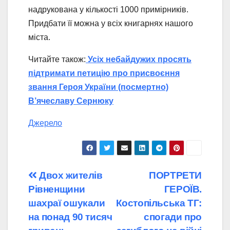
надрукована у кількості 1000 примірників.
Придбати її можна у всіх книгарнях нашого
міста.
Читайте також:
Усіх небайдужих просять
підтримати петицію про присвоєння
звання Героя України (посмертно)
В’ячеславу Сернюку
Джерело
Навігація
Двох жителів
ПОРТРЕТИ
Рівненщини
ГЕРОЇВ.
записів
шахраї ошукали
Костопільська ТГ:
на понад 90 тисяч
спогади про