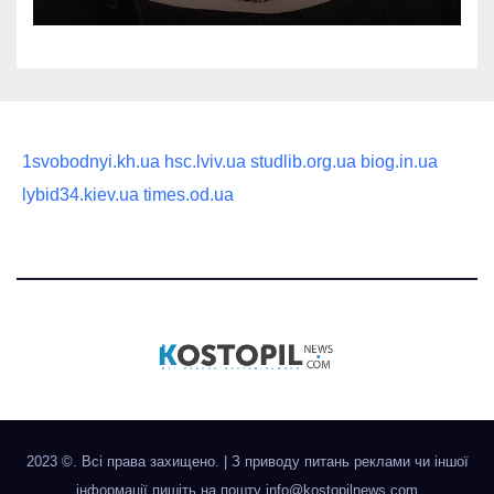
статусного украшения
1svobodnyi.kh.ua
hsc.lviv.ua
studlib.org.ua
biog.in.ua
lybid34.kiev.ua
times.od.ua
2023 ©. Всі права захищено.
|
З приводу питань реклами чи іншої
інформації пишіть на пошту
info@kostopilnews.com