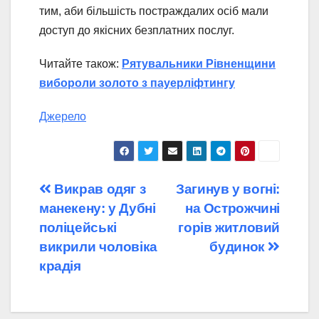
тим, аби більшість постраждалих осіб мали
доступ до якісних безплатних послуг.
Читайте також:
Рятувальники Рівненщини
вибороли золото з пауерліфтингу
Джерело
Навігація
Викрав одяг з
Загинув у вогні:
манекену: у Дубні
на Острожчині
записів
поліцейські
горів житловий
викрили чоловіка
будинок
крадія