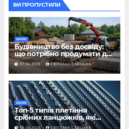
ВИ ПРОПУСТИЛИ
ЦІКАВЕ
Будівництво без досвіду:
що потрібно продумати до
першої доставки на
07.04.2026
СВІТЛАНА САВІЦЬКА
ділянку
ЦІКАВЕ
Топ-5 типів плетіння
срібних ланцюжків, які
вважаються
06.04.2026
СВІТЛАНА САВІЦЬКА