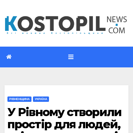
Перейти
до
вмісту
РІВНЕНЩИНА
УКРАЇНА
У Рівному створили
простір для людей,