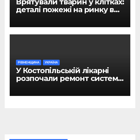
Врятували тварин у клітках:
деталі пожежі на ринку в
Рівному
РІВНЕНЩИНА
УКРАЇНА
У Костопільській лікарні
розпочали ремонт системи
гарячого водопостачання