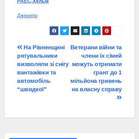
РАЕС-Хельм
Джерело
Навігація
На Рівненщині
Ветерани війни та
рятувальники
члени їх сімей
записів
визволяли зі снігу
можуть отримати
вантажівки та
грант до 1
автомобіль
мільйона гривень
“швидкої”
на власну справу