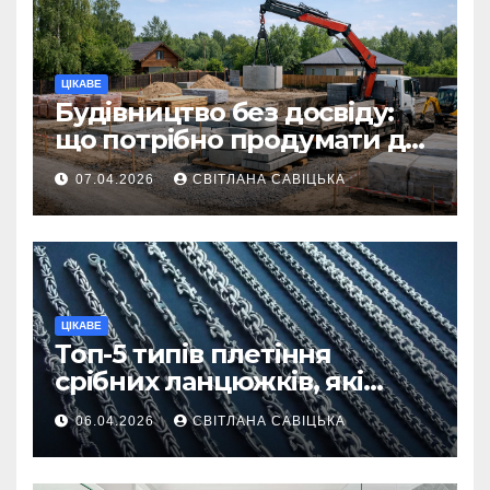
ЦІКАВЕ
Будівництво без досвіду:
що потрібно продумати до
першої доставки на
07.04.2026
СВІТЛАНА САВІЦЬКА
ділянку
ЦІКАВЕ
Топ-5 типів плетіння
срібних ланцюжків, які
вважаються
06.04.2026
СВІТЛАНА САВІЦЬКА
найнадійнішими