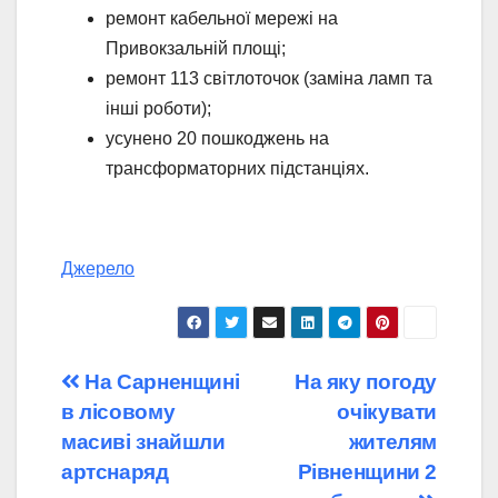
ремонт кабельної мережі на
Привокзальній площі;
ремонт 113 світлоточок (заміна ламп та
інші роботи);
усунено 20 пошкоджень на
трансформаторних підстанціях.
Джерело
Навігація
На Сарненщині
На яку погоду
в лісовому
очікувати
записів
масиві знайшли
жителям
артснаряд
Рівненщини 2