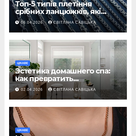
Топ-5 типів плетіння
срібних ланцюжків, які
вважаються
06.04.2026
СВІТЛАНА САВІЦЬКА
найнадійнішими
ЦІКАВЕ
Эстетика домашнего спа:
как превратить
ежедневную гигиену в
02.04.2026
СВІТЛАНА САВІЦЬКА
восстанавливающий
ритуал
ЦІКАВЕ