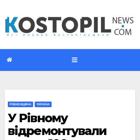
Перейти
до
вмісту
РІВНЕНЩИНА
УКРАЇНА
У Рівному
відремонтували