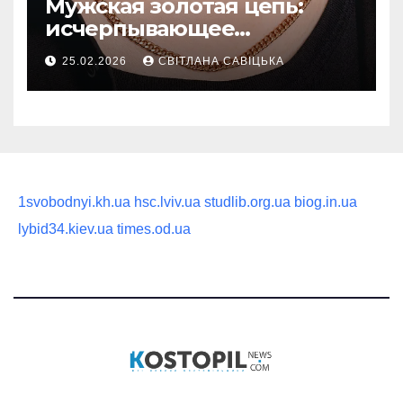
Мужская золотая цепь:
исчерпывающее
руководство по выбору
25.02.2026
СВІТЛАНА САВІЦЬКА
статусного украшения
1svobodnyi.kh.ua
hsc.lviv.ua
studlib.org.ua
biog.in.ua
lybid34.kiev.ua
times.od.ua