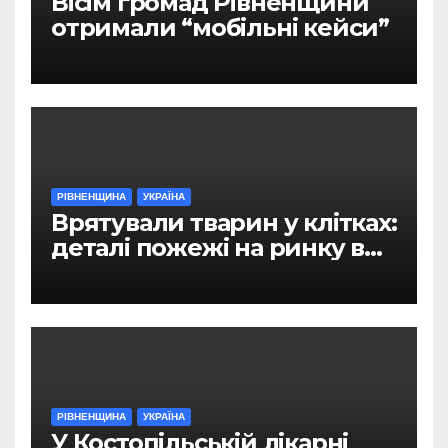
Вісім громад Рівненщини
отримали “мобільні кейси”
РІВНЕНЩИНА
УКРАЇНА
Врятували тварин у клітках:
деталі пожежі на ринку в
Рівному
РІВНЕНЩИНА
УКРАЇНА
У Костопільській лікарні