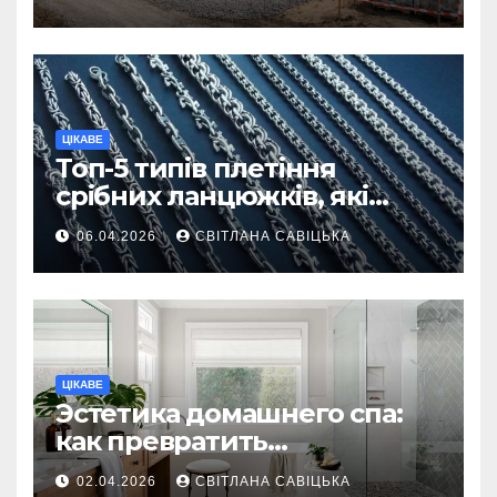
ділянку
ЦІКАВЕ
Топ-5 типів плетіння
срібних ланцюжків, які
вважаються
06.04.2026
СВІТЛАНА САВІЦЬКА
найнадійнішими
ЦІКАВЕ
Эстетика домашнего спа:
как превратить
ежедневную гигиену в
02.04.2026
СВІТЛАНА САВІЦЬКА
восстанавливающий