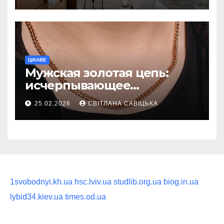
ритуал
ЦІКАВЕ
Мужская золотая цепь:
исчерпывающее
руководство по выбору
25.02.2026
СВІТЛАНА САВІЦЬКА
статусного украшения
1svobodnyi.kh.ua
hsc.lviv.ua
studlib.org.ua
biog.in.ua
lybid34.kiev.ua
times.od.ua