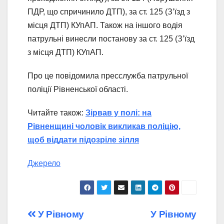
ПДР, що спричинило ДТП), за ст. 125 (З’їзд з
місця ДТП) КУпАП. Також на іншого водія
патрульні винесли постанову за ст. 125 (З’їзд
з місця ДТП) КУпАП.
Про це повідомила пресслужба патрульної
поліції Рівненської області.
Читайте також:
Зірвав у полі: на
Рівненщині чоловік викликав поліцію,
щоб віддати підозріле зілля
Джерело
Навігація
У Рівному
У Рівному