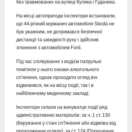
без травмованих на вулиці Кулика і Гудачека.
На місці автопригоди інспектори встановили,
що 44-річний керманич автомобіля Skoda не
був уважним, не дотримався безпечної
дистанції та швидкості руху і здійснив
зіткнення з автомобілем Ford.
Під час спілкування з водієм патрульні
помітили у нього ознаки алкогольного
сп’яніння, однак проходити огляд він
відмовився, як на місці події, так і в
найближчому медичному закладі.
Інспектори склали на винуватця події ряд
адміністративних матеріалів: за ч. 1 ст. 130
(Керування у стані сп?яніння або відмова від
проходження огляду), за ст. 124 (Порушення