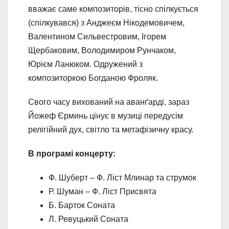
вважає саме композиторів, тісно спілкується
(спілкувався) з Анджеєм Нікодемовичем,
Валентином Сильвестровим, Ігорем
Щербаковим, Володимиром Рунчаком,
Юрієм Ланюком. Одружений з
композиторкою Богданою Фроляк.
Свого часу вихований на аванґарді, зараз
Йожеф Єрминь цінує в музиці передусім
релігійний дух, світло та метафізичну красу.
В програмі концерту:
Ф. Шуберт – Ф. Ліст Млинар та струмок
Р. Шуман – Ф. Ліст Присвята
Б. Барток Соната
Л. Ревуцький Соната