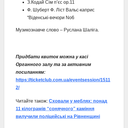
З.Кодай Сім п’єс ор.11
Ф. Шуберт Ф. Ліст Вальс-каприс
“Віденські-вечори No6
Музикознавче слово – Руслана Шаліга.
Придбати квиток можна у касі
Органного залу та за активним
посиланням:
https://ticketclub.com.ua/eventsession/1511
2/
Читайте також:
Сховали у меблях: понад
11 кілограмів “сонячного” каміння
вилучили поліцейські на Рівненщині