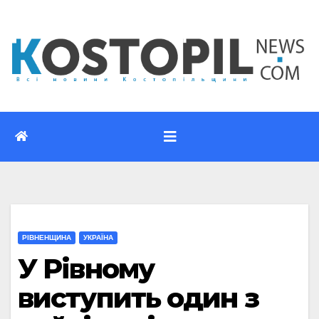
Перейти
до
вмісту
РІВНЕНЩИНА
УКРАЇНА
У Рівному
виступить один з