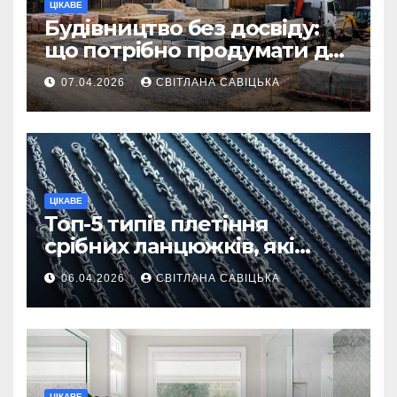
ЦІКАВЕ
Будівництво без досвіду:
що потрібно продумати до
першої доставки на
07.04.2026
СВІТЛАНА САВІЦЬКА
ділянку
ЦІКАВЕ
Топ-5 типів плетіння
срібних ланцюжків, які
вважаються
06.04.2026
СВІТЛАНА САВІЦЬКА
найнадійнішими
ЦІКАВЕ