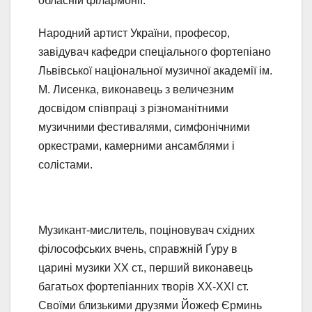
обласній філармонії.
Народний артист України, професор,
завідувач кафедри спеціального фортепіано
Львівської національної музичної академії ім.
М. Лисенка, виконавець з величезним
досвідом співпраці з різноманітними
музичними фестивалями, симфонічними
оркестрами, камерними ансамблями і
солістами.
Музикант-мислитель, поціновувач східних
філософських вчень, справжній Ґуру в
царині музики XX ст., перший виконавець
багатьох фортепіанних творів XX-XXI ст.
Своїми близькими друзями Йожеф Єрминь