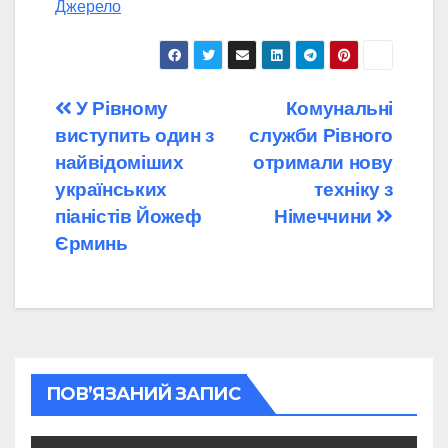
Джерело
Навігація
У Рівному
Комунальні
виступить один з
служби Рівного
записів
найвідоміших
отримали нову
українських
техніку з
піаністів Йожеф
Німеччини
Єрминь
ПОВ’ЯЗАНИЙ ЗАПИС