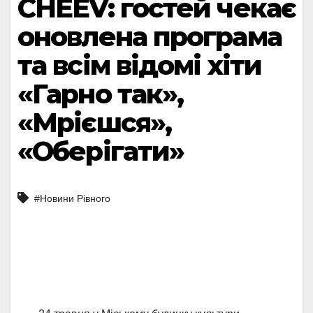
CHEEV: гостей чекає
оновлена програма
та всім відомі хіти
«Гарно так»,
«Мрієшся»,
«Оберігати»
#Новини Рівного