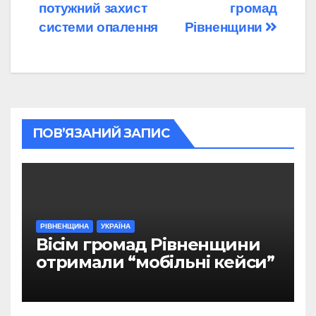
потужний захист
громад
системи опалення
Рівненщини
ПОВ’ЯЗАНИЙ ЗАПИС
РІВНЕНЩИНА
УКРАЇНА
Вісім громад Рівненщини
отримали “мобільні кейси”