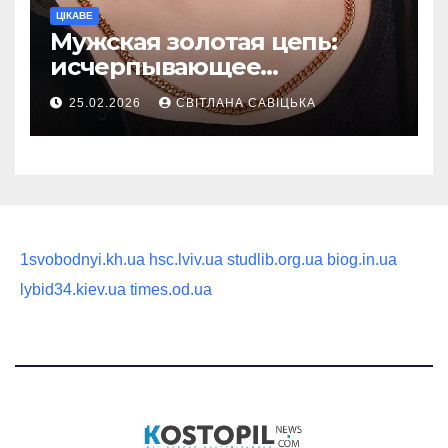
ЦІКАВЕ
Мужская золотая цепь:
исчерпывающее
руководство по выбору
25.02.2026
СВІТЛАНА САВІЦЬКА
статусного украшения
1svobodnyi.kh.ua
hsc.lviv.ua
studlib.org.ua
biog.in.ua
lybid34.kiev.ua
times.od.ua