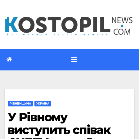
Перейти
до
вмісту
РІВНЕНЩИНА
УКРАЇНА
У Рівному
виступить співак