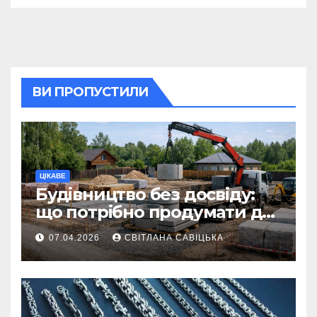
ВИ ПРОПУСТИЛИ
ЦІКАВЕ
Будівництво без досвіду:
що потрібно продумати до
першої доставки на
07.04.2026
СВІТЛАНА САВІЦЬКА
ділянку