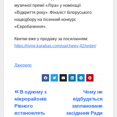
музичної премії «Ліра» у номінації
«Відкриття року». Фіналіст білоруського
нацвідбору на пісенний конкурс
«Євробачення».
Квитки вже у продажу за посиланням:
https://rivne.karabas.com/ua/cheev-42/order/
Джерело
Навігація
В одному з
Чому не
мікрорайонів
відбудеться
записів
Рівного
заплановане
встановлять
засідання Ради