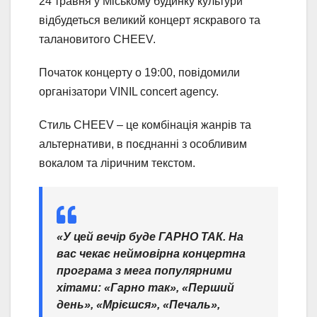
24 травня у Міському будинку культури
відбудеться великий концерт яскравого та
талановитого CHEEV.
Початок концерту о 19:00, повідомили
організатори VINIL concert agency.
Стиль CHEEV – це комбінація жанрів та
альтернативи, в поєднанні з особливим
вокалом та ліричним текстом.
«У цей вечір буде ГАРНО ТАК. На
вас чекає неймовірна концертна
програма з мега популярними
хітами: «Гарно так», «Перший
день», «Мрієшся», «Печаль»,