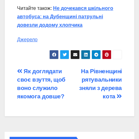
Читайте також:
Не дочекався шкільного
автобуса: на Дубенщині патрульні
довезли додому хлопчика
Джерело
Навігація
Як доглядати
На Рівненщині
своє взуття, щоб
рятувальники
записів
воно служило
зняли з дерева
якомога довше?
кота