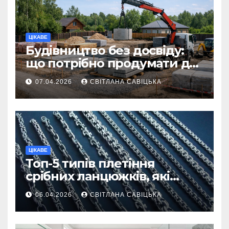
ЦІКАВЕ
Будівництво без досвіду:
що потрібно продумати до
першої доставки на
07.04.2026
СВІТЛАНА САВІЦЬКА
ділянку
ЦІКАВЕ
Топ-5 типів плетіння
срібних ланцюжків, які
вважаються
06.04.2026
СВІТЛАНА САВІЦЬКА
найнадійнішими