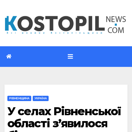
Перейти
до
вмісту
РІВНЕНЩИНА
УКРАЇНА
У селах Рівненської
області з’явилося