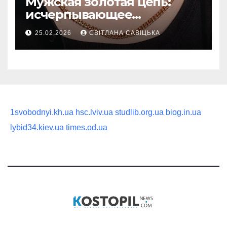
Мужская золотая цепь:
исчерпывающее
руководство по выбору
25.02.2026
СВІТЛАНА САВІЦЬКА
статусного украшения
1svobodnyi.kh.ua
hsc.lviv.ua
studlib.org.ua
biog.in.ua
lybid34.kiev.ua
times.od.ua