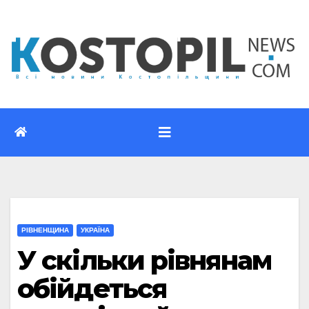
Перейти
до
вмісту
РІВНЕНЩИНА
УКРАЇНА
У скільки рівнянам
обійдеться