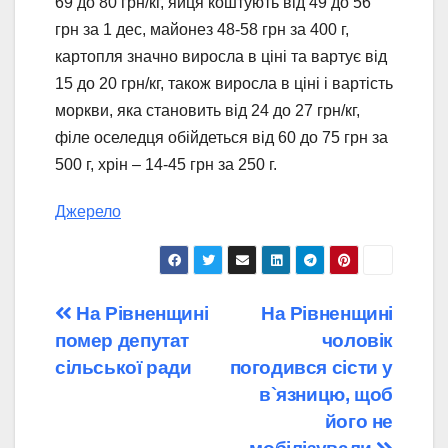
69 до 80 грн/кг, яйця коштують від 49 до 56
грн за 1 дес, майонез 48-58 грн за 400 г,
картопля значно виросла в ціні та вартує від
15 до 20 грн/кг, також виросла в ціні і вартість
моркви, яка становить від 24 до 27 грн/кг,
філе оселедця обійдеться від 60 до 75 грн за
500 г, хрін – 14-45 грн за 250 г.
Джерело
Навігація
На Рівненщині
На Рівненщині
помер депутат
чоловік
записів
сільської ради
погодився сісти у
в`язницю, щоб
його не