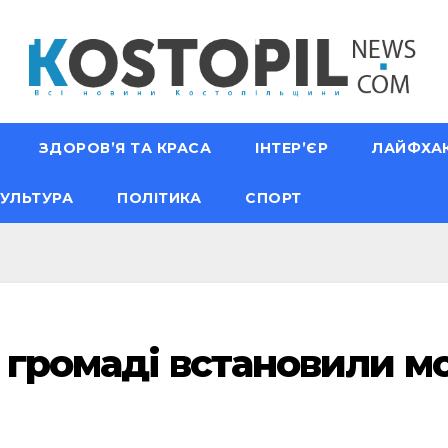
ЗДОРОВ’Я ТА КРАСА
ІНТЕР’ЄР
ЛАЙФХА
УЛЬТУРА
ПОЛІТИКА
СПОРТ
й громаді встановили м