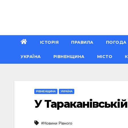
Перейти
до
вмісту
ІСТОРІЯ
ПРАВИЛА
ПОГОДА
УКРАЇНА
РІВНЕНЩИНА
МІСТО
К
РІВНЕНЩИНА
УКРАЇНА
У Тараканівські
#Новини Рівного