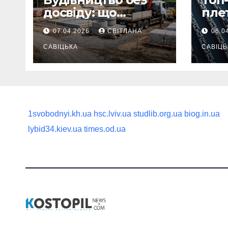
досвіду: що
пле
потрібно
ланц
07.04.2026
СВІТЛАНА
06.0
продумати до
вва
першої доставки
САВІЦЬКА
най
САВІЦЬ
на ділянку
1svobodnyi.kh.ua
hsc.lviv.ua
studlib.org.ua
biog.in.ua
lybid34.kiev.ua
times.od.ua