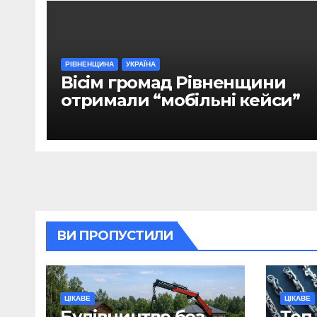
РІВНЕНЩИНА
УКРАЇНА
Вісім громад Рівненщини
отримали “мобільні кейси”
ВИ ПРОПУСТИЛИ
ЦІКАВЕ
ЦІКАВЕ
Будівництво без
Топ-