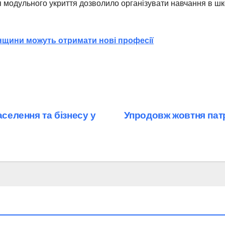
 модульного укриття дозволило організувати навчання в шко
енщини можуть отримати нові професії
аселення та бізнесу у
Упродовж жовтня патр