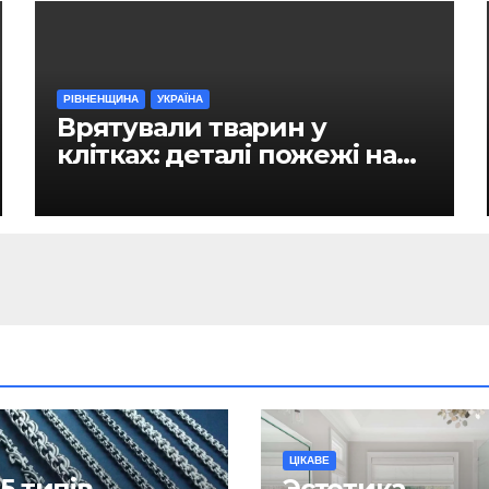
РІВНЕНЩИНА
УКРАЇНА
Врятували тварин у
клітках: деталі пожежі на
ринку в Рівному
ЦІКАВЕ
5 типів
Эстетика