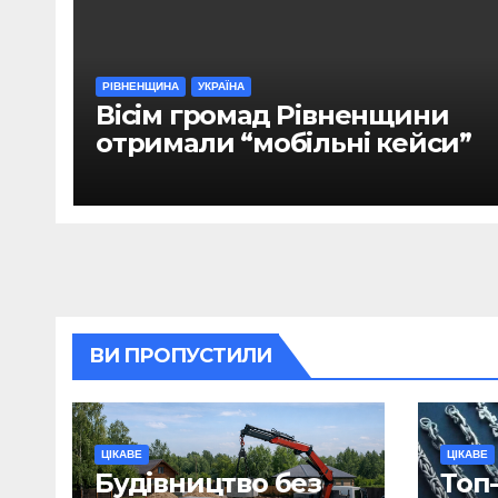
РІВНЕНЩИНА
УКРАЇНА
Вісім громад Рівненщини
отримали “мобільні кейси”
ВИ ПРОПУСТИЛИ
ЦІКАВЕ
ЦІКАВЕ
Будівництво без
Топ-