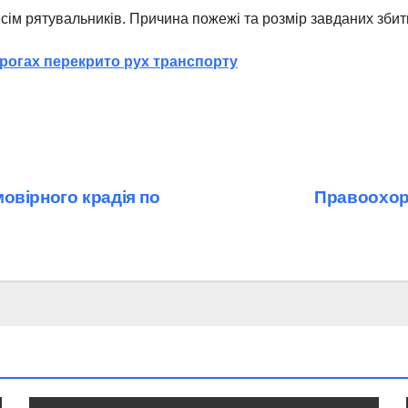
ісім рятувальників. Причина пожежі та розмір завданих збит
дорогах перекрито рух транспорту
овірного крадія по
Правоохоро