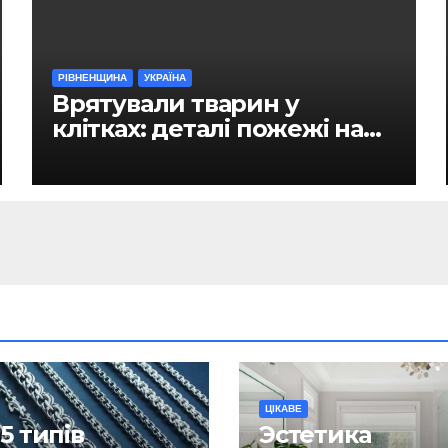
РІВНЕНЩИНА
УКРАЇНА
Врятували тварин у
клітках: деталі пожежі на
ринку в Рівному
ЦІКАВЕ
5 типів
Эстетика