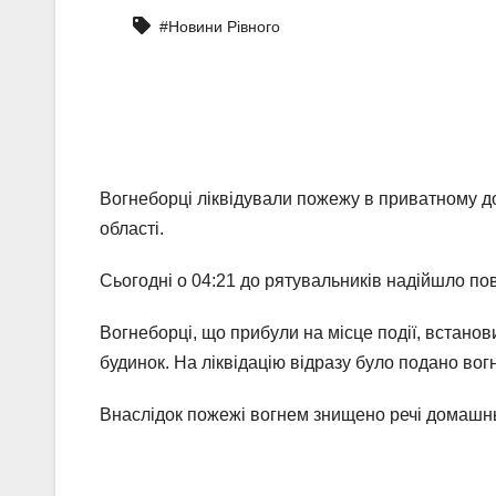
#Новини Рівного
Вогнеборці ліквідували пожежу в приватному д
області.
Сьогодні о 04:21 до рятувальників надійшло по
Вогнеборці, що прибули на місце події, встано
будинок. На ліквідацію відразу було подано вог
Внаслідок пожежі вогнем знищено речі домашнь