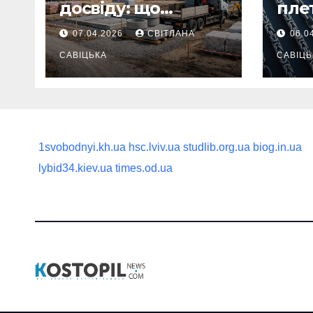
досвіду: що
пле
потрібно
ланц
07.04.2026
СВІТЛАНА
06.0
продумати до
вва
першої доставки
САВІЦЬКА
най
САВІЦЬ
на ділянку
1svobodnyi.kh.ua
hsc.lviv.ua
studlib.org.ua
biog.in.ua
lybid34.kiev.ua
times.od.ua