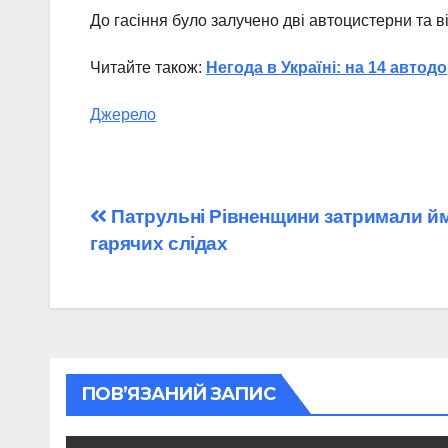
До гасіння було залучено дві автоцистерни та в
Читайте також:
Негода в Україні: на 14 авто
Джерело
Навігація
Патрульні Рівненщини затримали йм
гарячих слідах
записів
ПОВ’ЯЗАНИЙ ЗАПИС