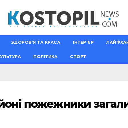
ЗДОРОВ’Я ТА КРАСА
ІНТЕР’ЄР
ЛАЙФХА
УЛЬТУРА
ПОЛІТИКА
СПОРТ
йоні пожежники загал