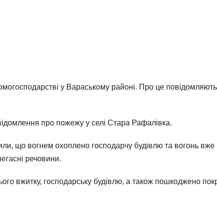
омогосподарстві у Вараському районі. Про це повідомляють
відомлення про пожежу у селі Стара Рафалівка.
вили, що вогнем охоплено господарчу будівлю та вогонь вж
негасні речовини.
ого вжитку, господарську будівлю, а також пошкоджено пок