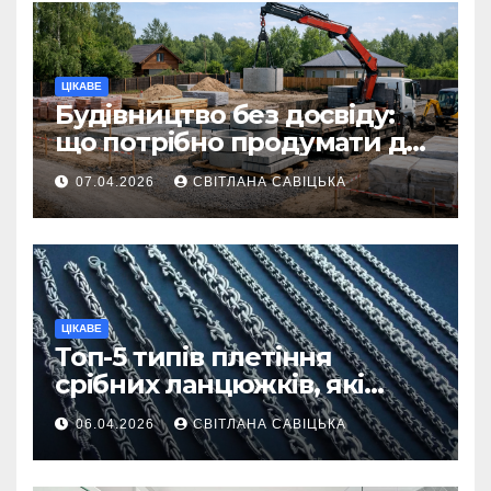
ЦІКАВЕ
Будівництво без досвіду:
що потрібно продумати до
першої доставки на
07.04.2026
СВІТЛАНА САВІЦЬКА
ділянку
ЦІКАВЕ
Топ-5 типів плетіння
срібних ланцюжків, які
вважаються
06.04.2026
СВІТЛАНА САВІЦЬКА
найнадійнішими