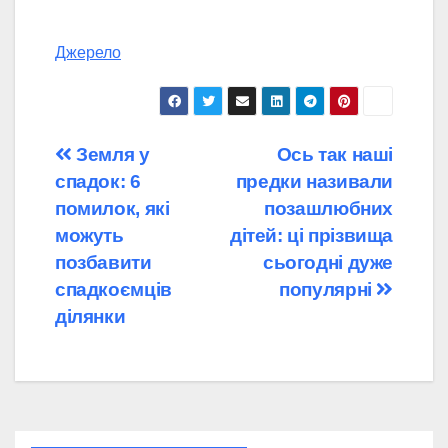
Джерело
Навігація
Земля у
Ось так наші
спадок: 6
предки називали
записів
помилок, які
позашлюбних
можуть
дітей: ці прізвища
позбавити
сьогодні дуже
спадкоємців
популярні
ділянки