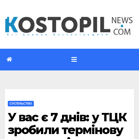
Перейти
до
вмісту
CУСПІЛЬСТВО
У вас є 7 днів: у ТЦК
зробили термінову