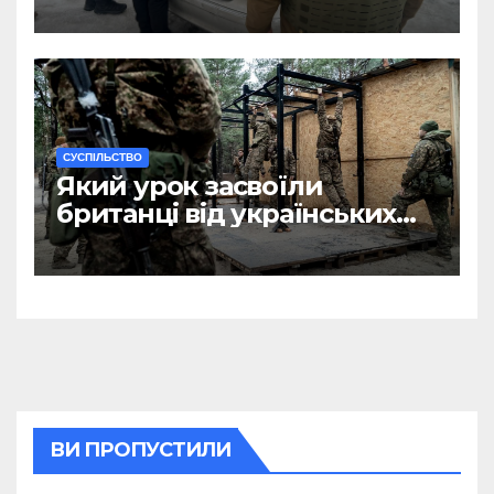
чоловікам
CУСПІЛЬСТВО
Який урок засвоїли
британці від українських
військових?
ВИ ПРОПУСТИЛИ