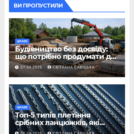
ВИ ПРОПУСТИЛИ
ЦІКАВЕ
Будівництво без досвіду:
що потрібно продумати до
першої доставки на
07.04.2026
СВІТЛАНА САВІЦЬКА
ділянку
ЦІКАВЕ
Топ-5 типів плетіння
срібних ланцюжків, які
вважаються
06.04.2026
СВІТЛАНА САВІЦЬКА