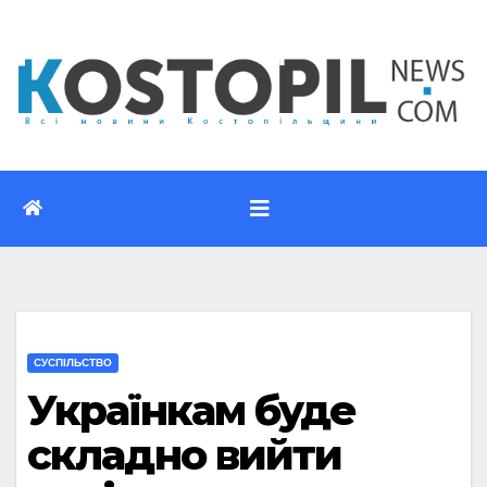
Перейти
до
вмісту
CУСПІЛЬСТВО
Українкам буде
складно вийти