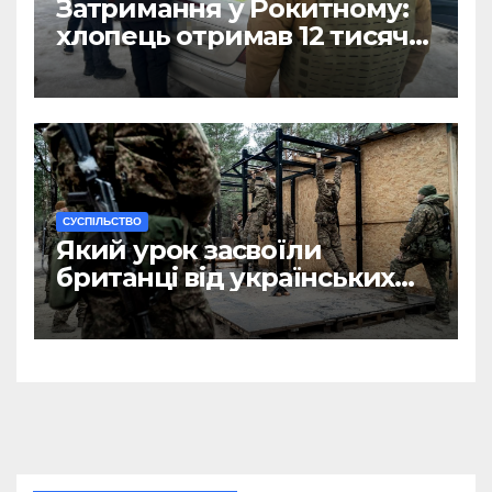
Затримання у Рокитному:
хлопець отримав 12 тисяч
Євро за допомогу
чоловікам
CУСПІЛЬСТВО
Який урок засвоїли
британці від українських
військових?