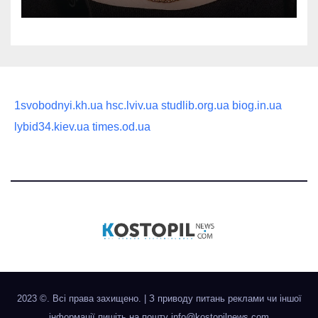
статусного украшения
1svobodnyi.kh.ua
hsc.lviv.ua
studlib.org.ua
biog.in.ua
lybid34.kiev.ua
times.od.ua
2023 ©. Всі права захищено.
|
З приводу питань реклами чи іншої
інформації пишіть на пошту
info@kostopilnews.com