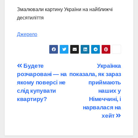
Змалювали картину України на найближчі
десятиліття
Джерело
Навігація
Будете
Українка
розчаровані — на
показала, як зараз
записів
якому поверсі не
приймають
слід купувати
наших у
квартиру?
Німеччині, і
нарвалася на
хейт