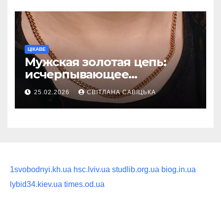
ритуал
ЦІКАВЕ
Мужская золотая цепь:
исчерпывающее
руководство по выбору
25.02.2026
СВІТЛАНА САВІЦЬКА
статусного украшения
1svobodnyi.kh.ua
hsc.lviv.ua
studlib.org.ua
biog.in.ua
lybid34.kiev.ua
times.od.ua