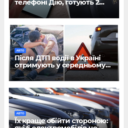
телефоні Дію, готують 2
нововведення: що
запровадять у 2026 році
АВТО
Після ДТП водії в Україні
отримують у середньому
45 тисяч гривень: Деталі
змін
АВТО
Їх краще обійти стороною:
які 6 електромобілів не