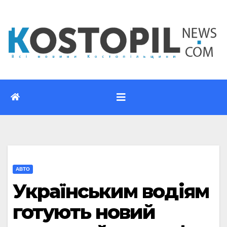
Перейти
до
вмісту
АВТО
Українським водіям
готують новий