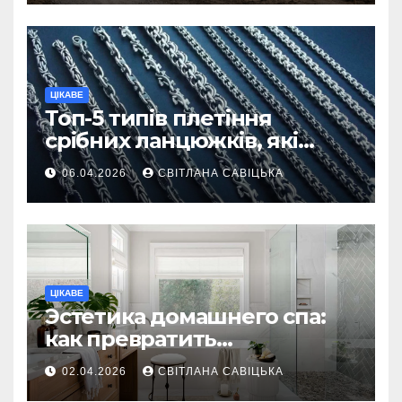
ЦІКАВЕ
Топ-5 типів плетіння
срібних ланцюжків, які
вважаються
06.04.2026
СВІТЛАНА САВІЦЬКА
найнадійнішими
ЦІКАВЕ
Эстетика домашнего спа:
как превратить
ежедневную гигиену в
02.04.2026
СВІТЛАНА САВІЦЬКА
восстанавливающий