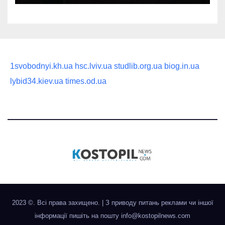
1svobodnyi.kh.ua
hsc.lviv.ua
studlib.org.ua
biog.in.ua
lybid34.kiev.ua
times.od.ua
2023 ©. Всі права захищено.
|
З приводу питань реклами чи іншої
інформації пишіть на пошту
info@kostopilnews.com