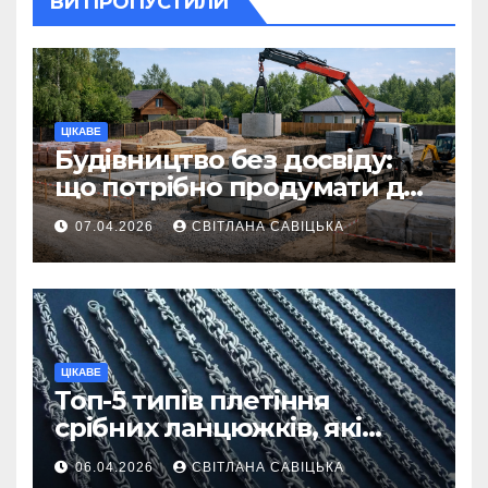
ВИ ПРОПУСТИЛИ
ЦІКАВЕ
Будівництво без досвіду:
що потрібно продумати до
першої доставки на
07.04.2026
СВІТЛАНА САВІЦЬКА
ділянку
ЦІКАВЕ
Топ-5 типів плетіння
срібних ланцюжків, які
вважаються
06.04.2026
СВІТЛАНА САВІЦЬКА
найнадійнішими