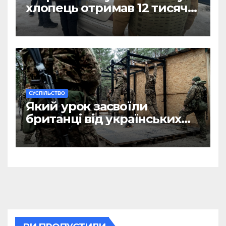
хлопець отримав 12 тисяч
Євро за допомогу
чоловікам
CУСПІЛЬСТВО
Який урок засвоїли
британці від українських
військових?