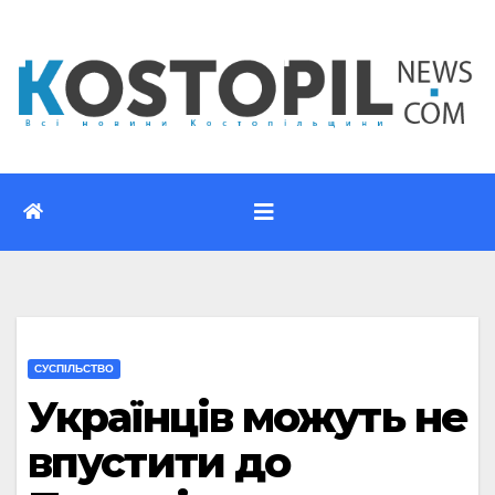
Перейти
до
вмісту
CУСПІЛЬСТВО
Українців можуть не
впустити до