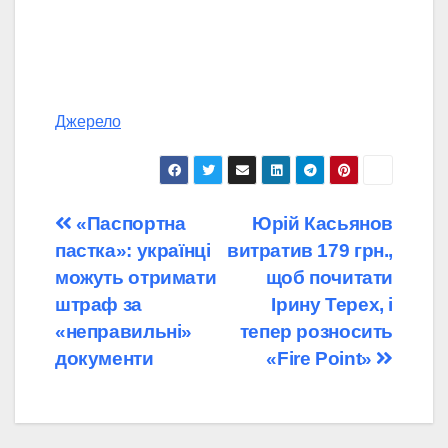
Джерело
Навігація
«Паспортна
Юрій Касьянов
пастка»: українці
витратив 179 грн.,
записів
можуть отримати
щоб почитати
штраф за
Ірину Терех, і
«неправильні»
тепер розносить
документи
«Fire Point»