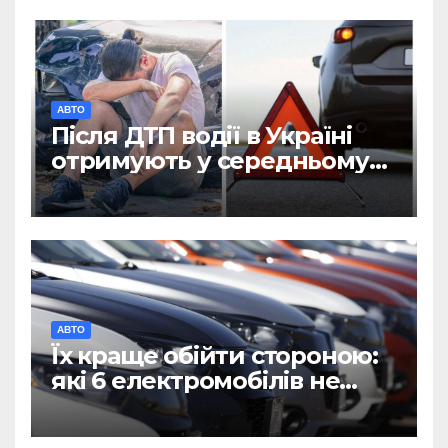
АВТО
Після ДТП водії в Україні
отримують у середньому
45 тисяч гривень: Деталі
змін
АВТО
Їх краще обійти стороною:
які 6 електромобілів не
радять купувати у 2026 році