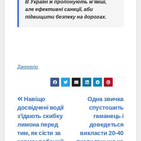
В Україні ж пропонують м’якші,
але ефективні санкції, аби
підвищити безпеку на дорогах.
Джерело
Навігація
Навіщо
Одна звичка
досвідчені водії
спустошить
записів
зʼїдають скибку
гаманець і
лимона перед
доведеться
тим, як сісти за
викласти 20-40