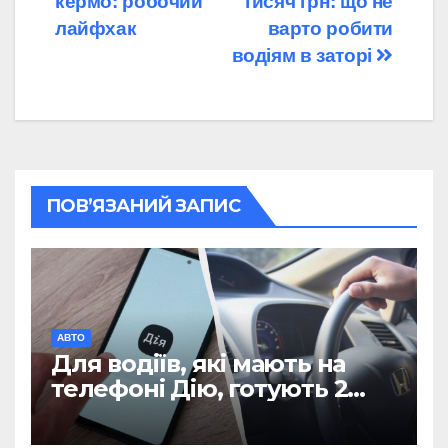
кермо: робочий
тисяч грн: що не
лайфхак
варто робити
водіям в заторі
ПОВ’ЯЗАНИЙ ЗАПИС
АВТО
Для водіїв, які мають на
телефоні Дію, готують 2
нововведення: що
запровадять у 2026 році