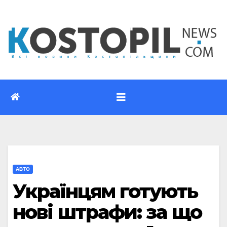
Перейти
до
вмісту
АВТО
Українцям готують
нові штрафи: за що