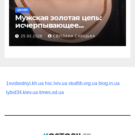
ЦІКАВЕ
Мужская золотая цепь:
исчерпывающее
руководство по выбору
25.02.2026
СВІТЛАНА САВІЦЬКА
статусного украшения
1svobodnyi.kh.ua
hsc.lviv.ua
studlib.org.ua
biog.in.ua
lybid34.kiev.ua
times.od.ua