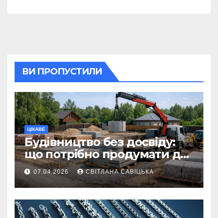
ВИ ПРОПУСТИЛИ
ЦІКАВЕ
Будівництво без досвіду:
що потрібно продумати до
першої доставки на
07.04.2026
СВІТЛАНА САВІЦЬКА
ділянку