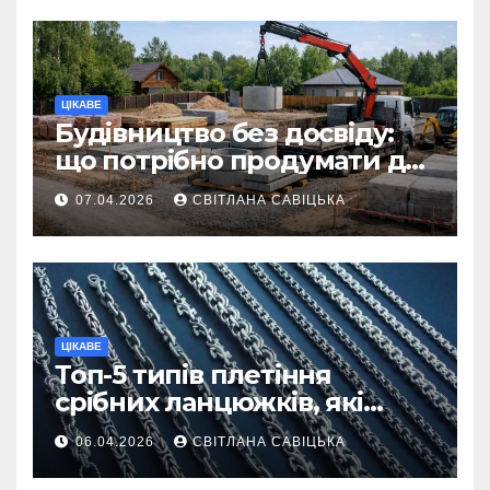
ЦІКАВЕ
Будівництво без досвіду:
що потрібно продумати до
першої доставки на
07.04.2026
СВІТЛАНА САВІЦЬКА
ділянку
ЦІКАВЕ
Топ-5 типів плетіння
срібних ланцюжків, які
вважаються
06.04.2026
СВІТЛАНА САВІЦЬКА
найнадійнішими