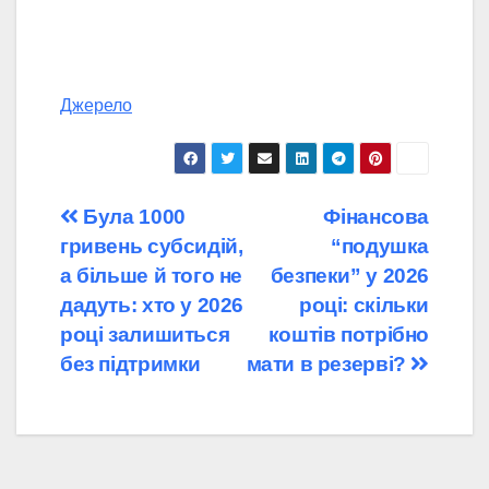
Джерело
Навігація
Була 1000
Фінансова
гривень субсидій,
“подушка
записів
а більше й того не
безпеки” у 2026
дадуть: хто у 2026
році: скільки
році залишиться
коштів потрібно
без підтримки
мати в резерві?