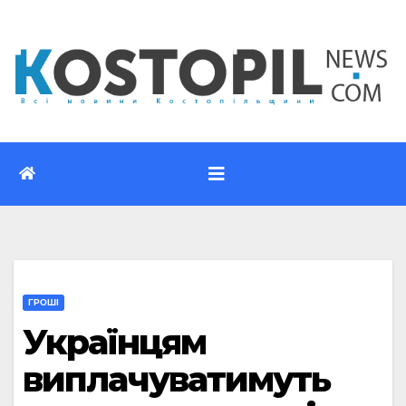
Перейти
до
вмісту
ГРОШІ
Українцям
виплачуватимуть