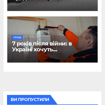
отримання зарплат, пенсій
і стипендій
ГРОШІ
7 років після війни: в
Україні хочуть
відтермінувати
встановлення лічильників
для квартир, де є тільки
газова плита
ВИ ПРОПУСТИЛИ