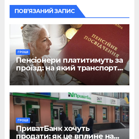
ПОВ’ЯЗАНИЙ ЗАПИС
ГРОШІ
Пенсіонери платитимуть за
проїзд: на який транспорт
не діятиме пільга
ГРОШІ
ПриватБанк хочуть
продати: як це вплине на