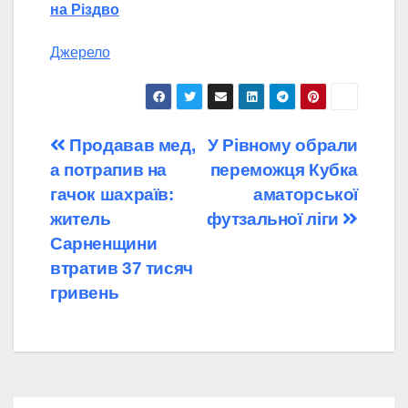
на Різдво
Джерело
Навігація
Продавав мед,
У Рівному обрали
а потрапив на
переможця Кубка
записів
гачок шахраїв:
аматорської
житель
футзальної ліги
Сарненщини
втратив 37 тисяч
гривень