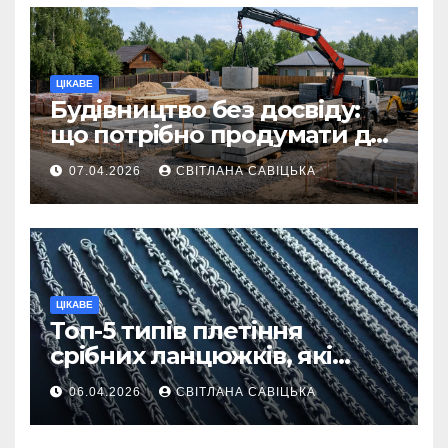
ЦІКАВЕ
Будівництво без досвіду:
що потрібно продумати до
першої доставки на
07.04.2026
СВІТЛАНА САВІЦЬКА
ділянку
ЦІКАВЕ
Топ-5 типів плетіння
срібних ланцюжків, які
вважаються
06.04.2026
СВІТЛАНА САВІЦЬКА
найнадійнішими