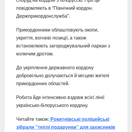
споруд на кордоні з білоруссю. Про це
повідомляють в “Північний кордон.
Держприкордонслужба”.
Прикордонники облаштовують окопи,
укриття, вогневі позиції, а також
встановлюють загороджувальний паркан з
колючим дротом.
До укріплення державного кордону
добровільно долучаються й місцеві жителі
прикордонних областей.
Робота йде інтенсивно вздовж всієї лінії
українсько-білоруського кордону.
Читайте також:
Рокитнівські поліцейські
зібрали “теплі подарунки” для захисників