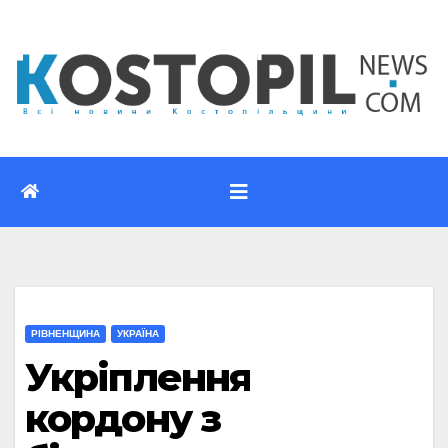
Перейти
до
вмісту
РІВНЕНЩИНА
УКРАЇНА
Укріплення
кордону з