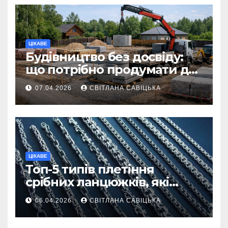
ЦІКАВЕ
Будівництво без досвіду:
що потрібно продумати до
першої доставки на
07.04.2026
СВІТЛАНА САВІЦЬКА
ділянку
ЦІКАВЕ
Топ-5 типів плетіння
срібних ланцюжків, які
вважаються
06.04.2026
СВІТЛАНА САВІЦЬКА
найнадійнішими