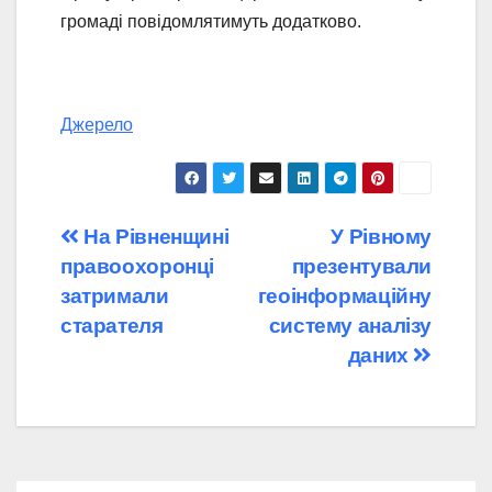
громаді повідомлятимуть додатково.
Джерело
Навігація
На Рівненщині
У Рівному
правоохоронці
презентували
записів
затримали
геоінформаційну
старателя
систему аналізу
даних