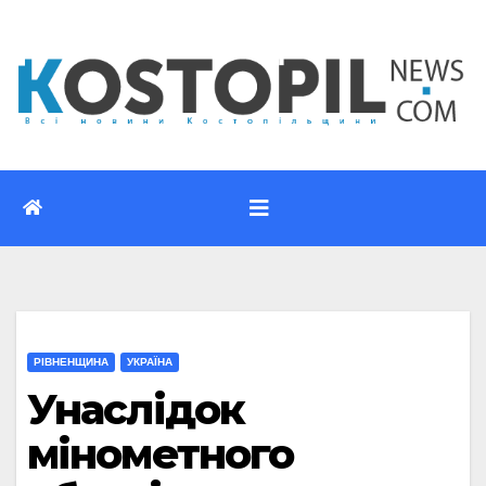
Перейти
до
вмісту
РІВНЕНЩИНА
УКРАЇНА
Унаслідок
мінометного