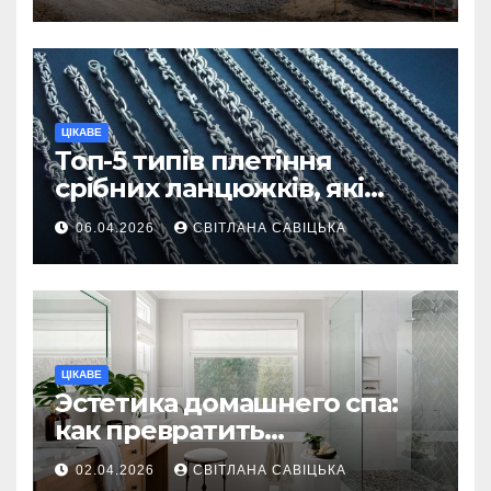
ділянку
ЦІКАВЕ
Топ-5 типів плетіння
срібних ланцюжків, які
вважаються
06.04.2026
СВІТЛАНА САВІЦЬКА
найнадійнішими
ЦІКАВЕ
Эстетика домашнего спа:
как превратить
ежедневную гигиену в
02.04.2026
СВІТЛАНА САВІЦЬКА
восстанавливающий