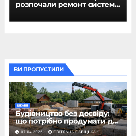
розпочали ремонт системи
гарячого водопостачання
ВИ ПРОПУСТИЛИ
ЦІКАВЕ
Будівництво без досвіду:
що потрібно продумати до
першої доставки на
07.04.2026
СВІТЛАНА САВІЦЬКА