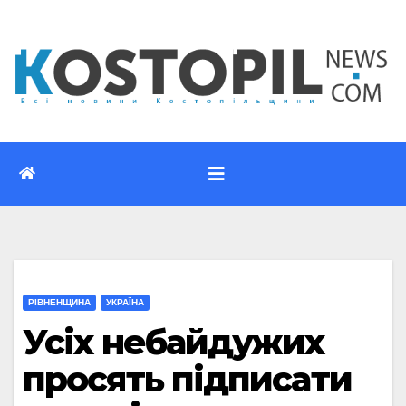
Перейти
до
вмісту
РІВНЕНЩИНА
УКРАЇНА
Усіх небайдужих
просять підписати