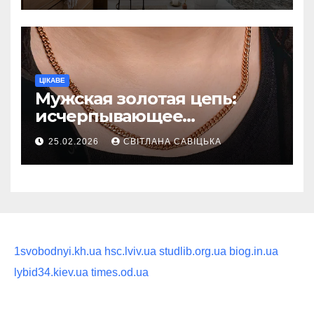
ритуал
ЦІКАВЕ
Мужская золотая цепь:
исчерпывающее
руководство по выбору
25.02.2026
СВІТЛАНА САВІЦЬКА
статусного украшения
1svobodnyi.kh.ua
hsc.lviv.ua
studlib.org.ua
biog.in.ua
lybid34.kiev.ua
times.od.ua