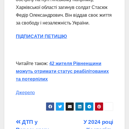
Харківської області загинув солдат Стасюк
Федір Олександрович. Він віддав своє життя
за свободу і незалежність України.
ПІДПИСАТИ ПЕТИЦІЮ
Читайте також:
42 жителя Рівненщини
можуть отримати статус реабілітованих
та потерпілих
Джерело
Навігація
ДТП у
У 2024 році