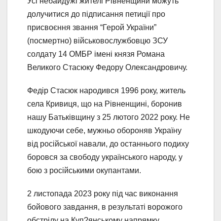
Усі небайдужі жителі Рівненщини можуть
долучитися до підписання петиції про
присвоєння звання “Герой України”
(посмертно) військовослужбовцю ЗСУ
солдату 14 ОМБР імені князя Романа
Великого Стасюку Федору Олександровичу.
Федір Стасюк народився 1996 року, житель
села Кривиця, що на Рівненщині, боронив
нашу Батьківщину з 25 лютого 2022 року. Не
шкодуючи себе, мужньо обороняв Україну
від російської навали, до останнього подиху
боровся за свободу українського народу, у
бою з російськими окупантами.
2 листопада 2023 року під час виконання
бойового завдання, в результаті ворожого
обстрілу на Куп?янському напрямку,